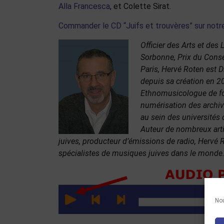
Alla Francesca
, et Colette Sirat.
Commander le CD “Juifs et trouvères” sur notre
Officier des Arts et des 
Sorbonne, Prix du Conse
Paris, Hervé Roten est D
depuis sa création en 2
Ethnomusicologue de form
numérisation des archiv
au sein des universités
Auteur de nombreux arti
juives, producteur d’émissions de radio, Hervé
spécialistes de musiques juives dans le monde
Nou