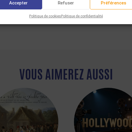
Accepter
Refuser
Préférences
Facebook
Twitter
WhatsAp
Email
Par
Partager :
Politique de cookies
Politique de confidentialité
VOUS AIMEREZ AUSSI