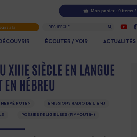
Mon panier : 0 items /
Recherche
scrire à la
letter
DÉCOUVRIR
ÉCOUTER / VOIR
ACTUALITÉS
 XIIIE SIÈCLE EN LANGUE
ET EN HÉBREU
 HERVÉ ROTEN
ÉMISSIONS RADIO DE L’IEMJ
LE
POÉSIES RELIGIEUSES (PIYYOUTIM)