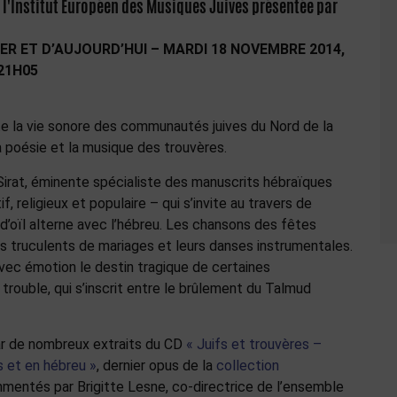
 l'Institut Européen des Musiques Juives présentée par
ER ET D’AUJOURD’HUI – MARDI 18 NOVEMBRE 2014,
 21H05
e la vie sonore des communautés juives du Nord de la
a poésie et la musique des trouvères.
Sirat, éminente spécialiste des manuscrits hébraïques
f, religieux et populaire – qui s’invite au travers de
 d’oïl alterne avec l’hébreu. Les chansons des fêtes
 truculents de mariages et leurs danses instrumentales.
vec émotion le destin tragique de certaines
rouble, qui s’inscrit entre le brûlement du Talmud
par de nombreux extraits du CD
« Juifs et trouvères –
s et en hébreu »
, dernier opus de la
collection
mmentés par Brigitte Lesne, co-directrice de l’ensemble