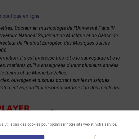
 boutique en ligne
.
Lettres, Docteur en musicologie de l’Université Paris IV
rvatoire National Supérieur de Musique et de Danse de
irecteur de l’Institut Européen des Musiques Juives
006.
ation, il s’est intéressé très tôt à la sauvegarde et à la
es, matières qu’il a enseignées durant plusieurs années
 de Reims et de Marne-La-Vallée.
cles, ouvrages et disques portant sur les musiques
 Roten est aujourd’hui reconnu comme l’un des meilleurs
.
s utilisons des cookies pour optimiser notre site web et notre service.