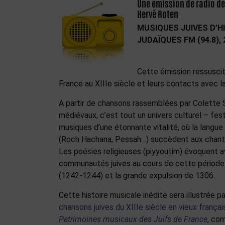
Une émission de radio de
Hervé Roten
MUSIQUES JUIVES D’HI
JUDAÏQUES FM (94.8),
Cette émission ressuscit
France au XIIIe siècle et leurs contacts avec l
A partir de chansons rassemblées par Colette 
médiévaux, c’est tout un univers culturel – festi
musiques d’une étonnante vitalité, où la langue
(Roch Hachana, Pessah…) succèdent aux chants
Les poésies religieuses (piyyoutim) évoquent a
communautés juives au cours de cette période t
(1242-1244) et la grande expulsion de 1306.
Cette histoire musicale inédite sera illustrée 
chansons juives du XIIIe siècle en vieux françai
Patrimoines musicaux des Juifs de France
, co