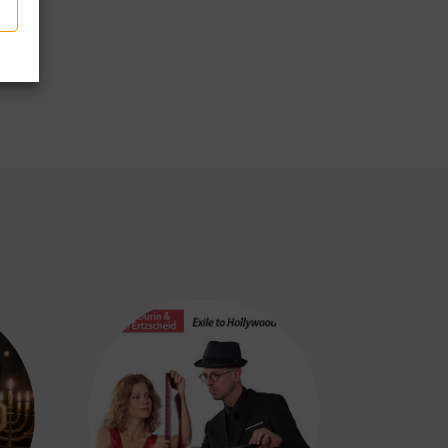
p
tager