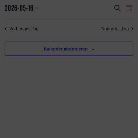
Veranstal
Ver
2026-05-16
Suche
Tag
Ansi
Suche
Datum
Navi
und
wählen.
Ansichten,
Vorheriger Tag
Nächster Tag
Navigatio
Kalender abonnieren