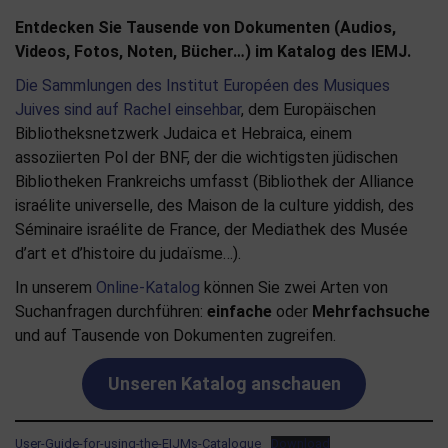
Entdecken Sie Tausende von Dokumenten (Audios,
Videos, Fotos, Noten, Bücher…) im Katalog des IEMJ.
Die Sammlungen des Institut Européen des Musiques
Juives sind auf Rachel einsehbar
, dem Europäischen
Bibliotheksnetzwerk Judaica et Hebraica, einem
assoziierten Pol der BNF, der die wichtigsten jüdischen
Bibliotheken Frankreichs umfasst (Bibliothek der Alliance
israélite universelle, des Maison de la culture yiddish, des
Séminaire israélite de France, der Mediathek des Musée
d’art et d’histoire du judaïsme…).
In unserem
Online-Katalog
können Sie zwei Arten von
Suchanfragen durchführen:
einfache
oder
Mehrfachsuche
und auf Tausende von Dokumenten zugreifen.
Unseren Katalog anschauen
User-Guide-for-using-the-EIJMs-Catalogue
Download