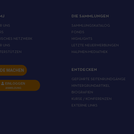
MJ
DIE SAMMLUNGEN
ER UNS
SAMMLUNGSKATALOG
RS
FONDS
ISCHES NETZWERK
HIGHLIGHTS
ER UNS
LETZTE NEUERWERBUNGEN
TERSTÜTZEN
HALPHEN-MEDIATHEK
DE MACHEN
ENTDECKEN
GEFÜHRTE SEITENRUNDGÄNGE
EINLOGGEN
HINTERGRUNDARTIKEL
ANMELDUNG
BIOGRAFIEN
KURSE / KONFERENZEN
EXTERNE LINKS