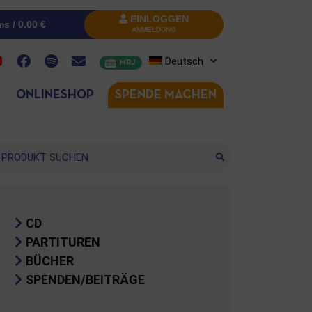
EINLOGGEN
ms /
0.00
€
ANMELDUNG
Deutsch
MRJ
ONLINESHOP
SPENDE MACHEN
che
CD
PARTITUREN
BÜCHER
SPENDEN/BEITRÄGE