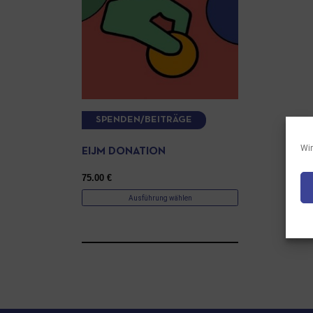
SPENDEN/BEITRÄGE
Wir
EIJM DONATION
75.00
€
Ausführung wählen