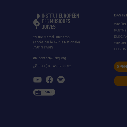
DAS IE
WIR ÜB
PARTNE
29 rue Marcel Duchamp
EUROPÄ
(Accès par le 42 rue Nationale)
WIR ÜB
75013 PARIS
UNS UN
contact@iemj.org
+ 33 (0)1 45 82 20 52
SPEN
MRJ