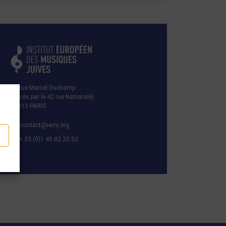
29 rue Marcel Duchamp
(Accès par le 42 rue Nationale)
75013 PARIS
contact@iemj.org
+ 33 (0)1 45 82 20 52