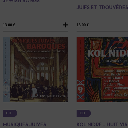
JEWISH SONGS
JUIFS ET TROUVÈRE
13.00
€
13.00
€
CD
CD
MUSIQUES JUIVES
KOL NIDRE – HUIT VI