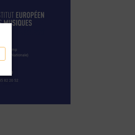
el Duchamp
 42 rue Nationale)
iemj.org
45 82 20 52