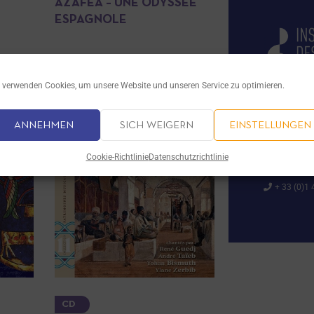
AZAFEA – UNE ODYSSÉE
ESPAGNOLE
13.00
€
 verwenden Cookies, um unsere Website und unseren Service zu optimieren.
29 rue Marc
ANNEHMEN
SICH WEIGERN
EINSTELLUNGEN
(Accès par le
75013 PARIS
Cookie-Richtlinie
Datenschutzrichtlinie
contact@
+ 33 (0)1 
CD