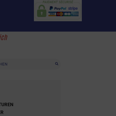
ich
TUREN
ER