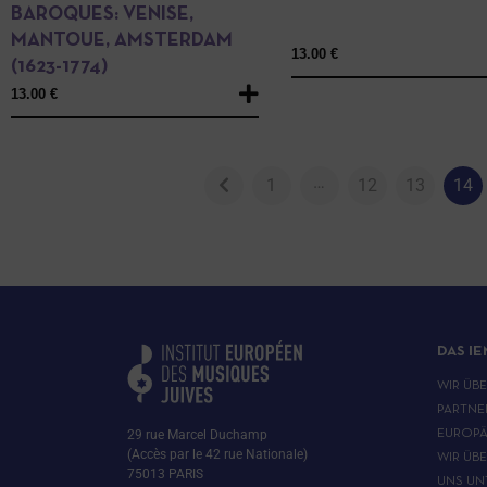
BAROQUES: VENISE,
MANTOUE, AMSTERDAM
13.00
€
(1623-1774)
13.00
€
…
1
12
13
14
DAS IE
WIR ÜB
PARTNE
29 rue Marcel Duchamp
EUROPÄ
(Accès par le 42 rue Nationale)
WIR ÜB
75013 PARIS
UNS UN