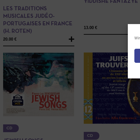
YIDDISHE FANTAZYE
LES TRADITIONS
MUSICALES JUDÉO-
PORTUGAISES EN FRANCE
13.00
€
(H. ROTEN)
Wir
20.00
€
CD
CD