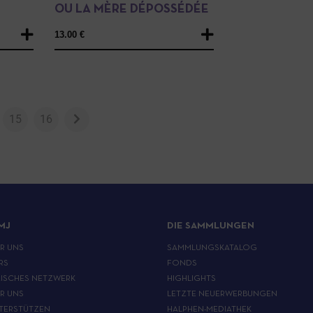
OU LA MÈRE DÉPOSSÉDÉE
13.00
€
15
16
MJ
DIE SAMMLUNGEN
ER UNS
SAMMLUNGSKATALOG
RS
FONDS
ISCHES NETZWERK
HIGHLIGHTS
ER UNS
LETZTE NEUERWERBUNGEN
TERSTÜTZEN
HALPHEN-MEDIATHEK