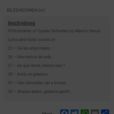
REZENSIONEN (0)
Beschreibung
Fifth booklet of Coplas Sefardies by Alberto Hemsi
Lyrics and music scores of :
25 – De las altas mares …
26 – Una matica de ruda …
27 – De que lloras, blanca nina ?
28 – Avrid, mi galanica …
29 – Cien donzellas van a la misa …
30 – Abaxex abaxo, galanica gentil …
Facebook
Twitter
Whats
Ema
T