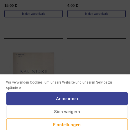
15.00
€
4.00
€
In den Warenkorb
In den Warenkorb
Wir verwenden Cookies, um unsere Website und unseren Service zu
optimieren.
Annehmen
Sich weigern
PARTITUREN
Einstellungen
HEMSI – KAL NIDRE