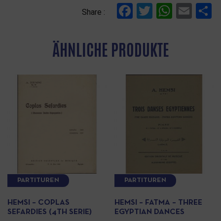
Facebook
Twitter
Whats
Ema
T
Share :
ÄHNLICHE PRODUKTE
PARTITUREN
PARTITUREN
HEMSI – COPLAS
HEMSI – FATMA – THREE
SEFARDIES (4TH SERIE)
EGYPTIAN DANCES