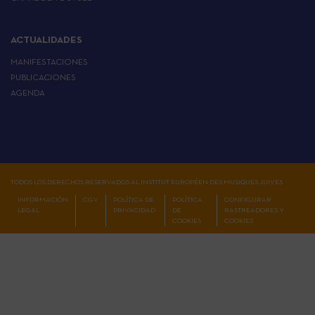
ACTUALIDADES
MANIFESTACIONES
PUBLICACIONES
AGENDA
TODOS LOS DERECHOS RESERVADOS AL INSTITUT EUROPÉEN DES MUSIQUES JUIVES
INFORMACIÓN
CGV
POLÍTICA DE
POLÍTICA
CONFIGURAR
LEGAL
PRIVACIDAD
DE
RASTREADORES Y
COOKIES
COOKIES