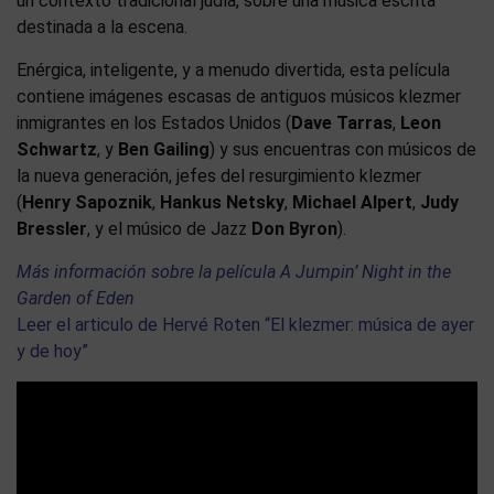
un contexto tradicional judía, sobre una música escrita
destinada a la escena.
Enérgica, inteligente, y a menudo divertida, esta película
contiene imágenes escasas de antiguos músicos klezmer
inmigrantes en los Estados Unidos (
Dave Tarras
,
Leon
Schwartz
, y
Ben Gailing
) y sus encuentras con músicos de
la nueva generación, jefes del resurgimiento klezmer
(
Henry Sapoznik
,
Hankus Netsky
,
Michael Alpert
,
Judy
Bressler
, y el músico de Jazz
Don Byron
).
Más información sobre la película A Jumpin’ Night in the
Garden of Eden
Leer el articulo de Hervé Roten “El klezmer: música de ayer
y de hoy”