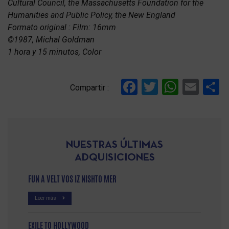
Cultural Council, the Massachusetts Foundation for the
Humanities and Public Policy, the New England
Formato original : Film: 16mm
©1987, Michal Goldman
1 hora y 15 minutos, Color
Facebook
Twitter
Whats
Ema
C
Compartir :
NUESTRAS ÚLTIMAS
ADQUISICIONES
FUN A VELT VOS IZ NISHTO MER
Leer más
EXILE TO HOLLYWOOD