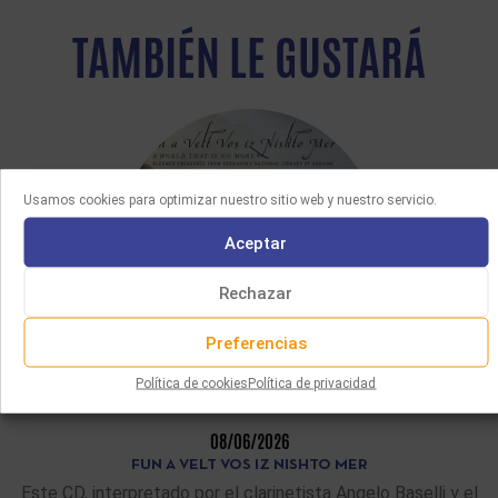
TAMBIÉN LE GUSTARÁ
Usamos cookies para optimizar nuestro sitio web y nuestro servicio.
Aceptar
Rechazar
Preferencias
Política de cookies
Política de privacidad
ÚLTIMAS ADQUISICIONES
08/06/2026
FUN A VELT VOS IZ NISHTO MER
Este CD, interpretado por el clarinetista Angelo Baselli y el