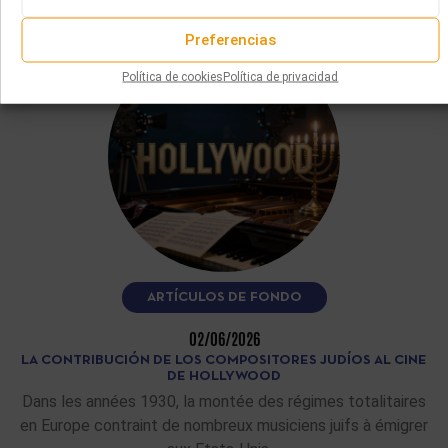
LEER MÁS
Preferencias
Política de cookies
Política de privacidad
ARTÍCULOS DE FONDO
02/06/2026
LA CONTRIBUCIÓN DE LOS COMPOSITORES JUDÍOS AL CINE
DE HOLLYWOOD
Dans les années 1930, la montée des régimes totalitaires
en Europe contraint de nombreux musiciens juifs à émigrer