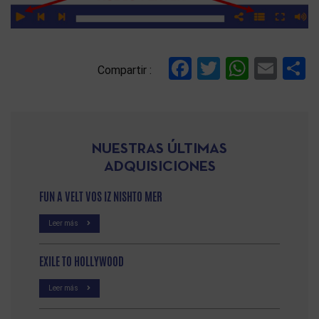
Facebook
Twitter
Whats
Ema
C
Compartir :
NUESTRAS ÚLTIMAS
ADQUISICIONES
FUN A VELT VOS IZ NISHTO MER
Leer más
EXILE TO HOLLYWOOD
Leer más