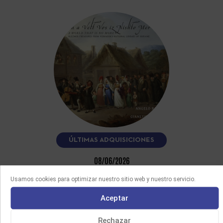
ÚLTIMAS ADQUISICIONES
08/06/2026
FUN A VELT VOS IZ NISHTO MER
Usamos cookies para optimizar nuestro sitio web y nuestro servicio.
Este CD, interpretado por el clarinetista Angelo Baselli y el
acordeonista Gianluca Casadei, recoge más de quince
Aceptar
melodías yiddish y…
Rechazar