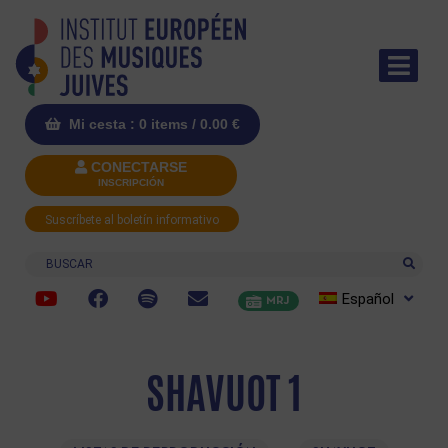
Mi cesta : 0 items /
0.00
€
CONECTARSE
INSCRIPCIÓN
Suscríbete al boletín informativo
Buscar
Español
MRJ
SHAVUOT 1