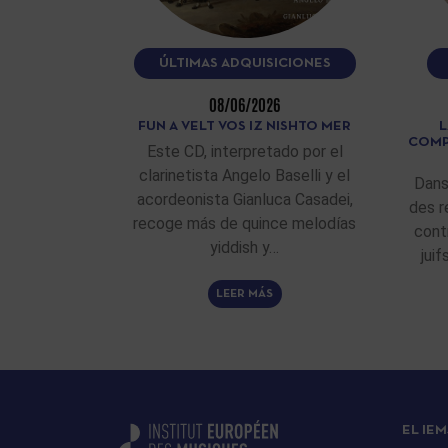
ÚLTIMAS ADQUISICIONES
08/06/2026
FUN A VELT VOS IZ NISHTO MER
L
COMP
Este CD, interpretado por el
clarinetista Angelo Baselli y el
Dans
acordeonista Gianluca Casadei,
des r
recoge más de quince melodías
cont
yiddish y…
jui
LEER MÁS
EL IEM