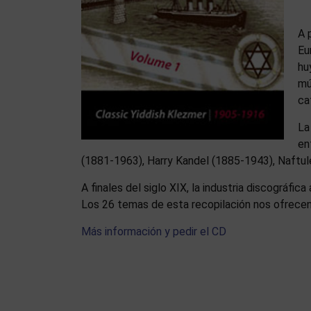
A 
Eu
hu
mú
ca
La
en
(1881-1963), Harry Kandel (1885-1943), Naftu
A finales del siglo XIX, la industria discográfi
Los 26 temas de esta recopilación nos ofrecen
Más información y pedir el CD