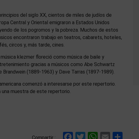
principios del siglo XX, cientos de miles de judíos de
ropa Central y Oriental emigraron a Estados Unidos
yendo de los pogromos y la pobreza. Muchos de estos
sicos encontraron trabajo en teatros, cabarets, hoteles,
fés, circos y, más tarde, cines.
 música klezmer floreció como música de baile y
tretenimiento gracias a músicos como Abe Schwartz
le Brandwein (1889-1963) y Dave Tarras (1897-1989).
ca americana comenzó a interesarse por este repertorio.
 una muestra de este repertorio.
Facebook
Twitter
WhatsAp
Email
Com
Compartir :