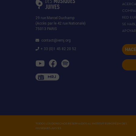
ACERC
COMPA
29 rue Marcel Duchamp
RED EU
(Accès par le 42 rue Nationale)
SE HAB
75013 PARIS
APOYA
contact@iemj.org
+ 33 (0)1 45 82 20 52
HACE
MRJ
TODOS LOS DERECHOS RESERVADOS AL INSTITUT EUROPÉEN DES
MUSIQUES JUIVES