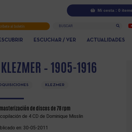
Mi cesta : 0 item
Buscar
ríbete al boletín
rmativo
ESCUBRIR
ESCUCHAR / VER
ACTUALIDADES
 KLEZMER – 1905-1916
DQUISICIONES
KLEZMER
masterización de discos de 78 rpm
copilación de 4 CD de Dominique Misslin
blicado en: 30-05-2011