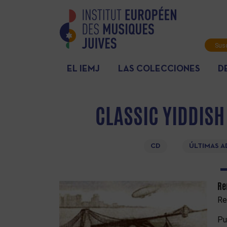
Susc
info
EL IEMJ
LAS COLECCIONES
D
CLASSIC YIDDISH
CD
ÚLTIMAS A
Re
Re
Pu