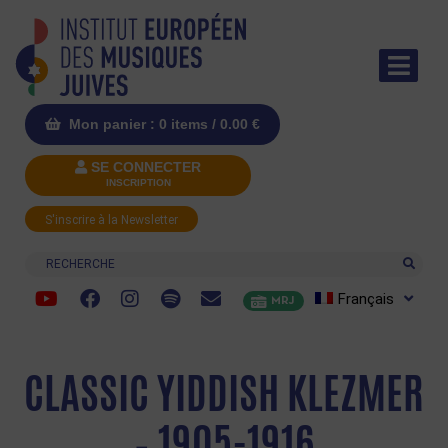
Mon panier : 0 items /
0.00
€
SE CONNECTER
INSCRIPTION
S'inscrire à la Newsletter
Recherche
Français
MRJ
CLASSIC YIDDISH KLEZMER
– 1905-1916