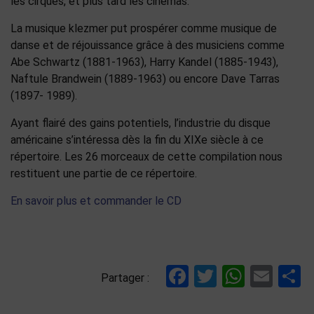
les cirques, et plus tard les cinémas.
La musique klezmer put prospérer comme musique de
danse et de réjouissance grâce à des musiciens comme
Abe Schwartz (1881-1963), Harry Kandel (1885-1943),
Naftule Brandwein (1889-1963) ou encore Dave Tarras
(1897- 1989).
Ayant flairé des gains potentiels, l’industrie du disque
américaine s’intéressa dès la fin du XIXe siècle à ce
répertoire. Les 26 morceaux de cette compilation nous
restituent une partie de ce répertoire.
En savoir plus et commander le CD
Facebook
Twitter
Whats
Ema
P
Partager :