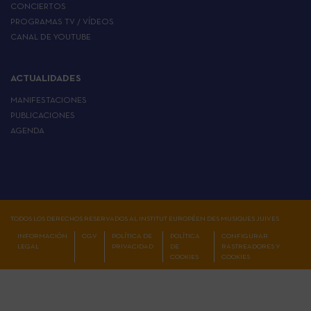
CONCIERTOS
PROGRAMAS TV / VÍDEOS
CANAL DE YOUTUBE
ACTUALIDADES
MANIFESTACIONES
PUBLICACIONES
AGENDA
TODOS LOS DERECHOS RESERVADOS AL INSTITUT EUROPÉEN DES MUSIQUES JUIVES
INFORMACIÓN
CGV
POLÍTICA DE
POLÍTICA
CONFIGURAR
LEGAL
PRIVACIDAD
DE
RASTREADORES Y
COOKIES
COOKIES