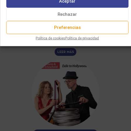
Aceptar
02/06/2026
LA CONTRIBUCIÓN DE LOS COMPOSITORES JUDÍOS AL CINE
Rechazar
DE HOLLYWOOD
Dans les années 1930, la montée des régimes totalitaires
Preferencias
en Europe contraint de nombreux musiciens juifs à émigrer
aux Etats-Unis.…
Política de cookies
Política de privacidad
LEER MÁS