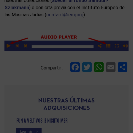
nuestras colecciones (
aceder al fondo
Samoun-
Szlakmann
) o con cita previa con el Instituto Europeo de
las Músicas Judías (
contact@iemj.org
).
Facebook
Twitter
Whats
Ema
C
Compartir :
NUESTRAS ÚLTIMAS
ADQUISICIONES
FUN A VELT VOS IZ NISHTO MER
Leer más