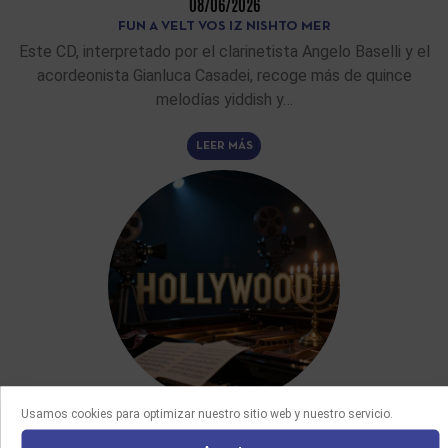
08/06/2026
FUN A VELT VOS IZ NISHTO MER
Este CD, interpretado por el clarinetista Angelo Baselli y el
acordeonista Gianluca Casadei, recoge más de quince
melodías yiddish y…
LEER MÁS
Usamos cookies para optimizar nuestro sitio web y nuestro servicio.
ARTÍCULOS DE FONDO