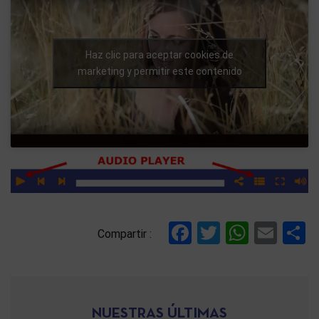
Haz clic para aceptar cookies de
marketing y permitir este contenido
Facebook
Twitter
Whats
Ema
C
Compartir :
NUESTRAS ÚLTIMAS