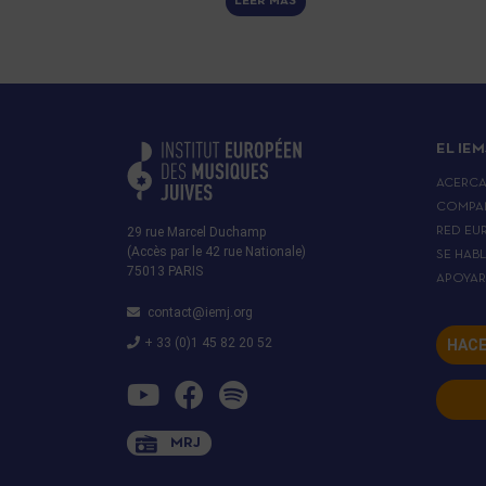
LEER MÁS
EL IEM
ACERC
COMPA
29 rue Marcel Duchamp
RED EU
(Accès par le 42 rue Nationale)
SE HAB
75013 PARIS
APOYA
contact@iemj.org
+ 33 (0)1 45 82 20 52
HACE
MRJ