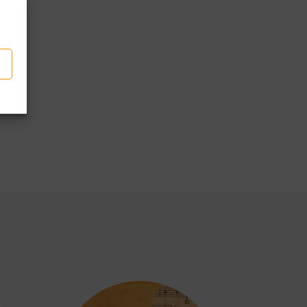
p
partir