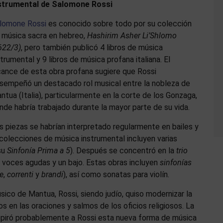
strumental de Salomone Rossi
lomone Rossi
es conocido sobre todo por su colección
 música sacra en hebreo,
Hashirim Asher Li’Shlomo
622/3)
, pero también publicó 4 libros de música
strumental y 9 libros de música profana italiana. El
cance de esta obra profana sugiere que Rossi
sempeñó un destacado rol musical entre la nobleza de
ntua (Italia), particularmente en la corte de los Gonzaga,
nde habría trabajado durante la mayor parte de su vida.
s piezas se habrían interpretado regularmente en bailes y
colecciones de música instrumental incluyen varias
su
Sinfonía Prima a 5
). Después se concentró en la
trio
2 voces agudas y un bajo. Estas obras incluyen
sinfonías
e
,
correnti
y
brandi
), así como sonatas para violín.
sico de Mantua, Rossi, siendo judío, quiso modernizar la
s en las oraciones y salmos de los oficios religiosos. La
spiró probablemente a Rossi esta nueva forma de música