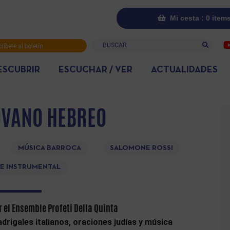
Mi cesta : 0 item
Buscar
ríbete al boletín
rmativo
ESCUBRIR
ESCUCHAR / VER
ACTUALIDADES
OVANO HEBREO
MÚSICA BARROCA
SALOMONE ROSSI
 E INSTRUMENTAL
r el Ensemble Profeti Della Quinta
drigales italianos, oraciones judías y música