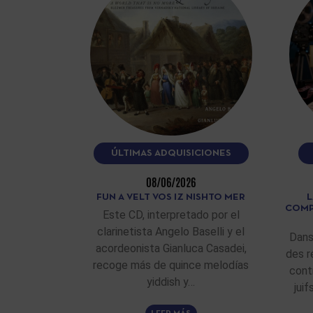
ÚLTIMAS ADQUISICIONES
08/06/2026
FUN A VELT VOS IZ NISHTO MER
L
COMP
Este CD, interpretado por el
clarinetista Angelo Baselli y el
Dans
acordeonista Gianluca Casadei,
des r
recoge más de quince melodías
cont
yiddish y…
jui