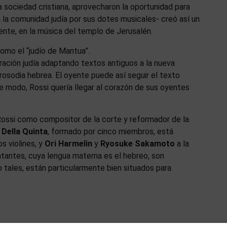
a sociedad cristiana, aprovecharon la oportunidad para
en la comunidad judía por sus dotes musicales- creó así un
nte, en la música del templo de Jerusalén.
como el “judío de Mantua”.
 oración judía adaptando textos antiguos a la nueva
rosodia hebrea. El oyente puede así seguir el texto
te modo, Rossi quería llegar al corazón de sus oyentes
ossi como compositor de la corte y reformador de la
 Della Quinta
, formado por cinco miembros, está
os violines, y
Ori Harmelin
y
Ryosuke Sakamoto
a la
antantes, cuya lengua materna es el hebreo, son
o tales, están particularmente bien situados para