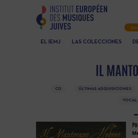
Susc
info
EL IEMJ
LAS COLECCIONES
D
IL MANT
CD
ÚLTIMAS ADQUISICIONES
VOCAL
Po
Ma