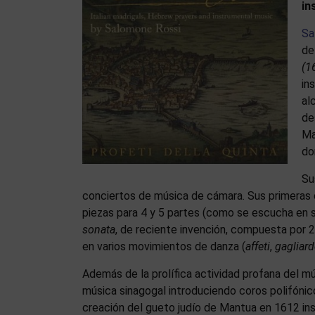
in
Sa
de
(1
in
al
de
Ma
do
Su
conciertos de música de cámara. Sus primeras 
piezas para 4 y 5 partes (como se escucha en 
sonata
, de reciente invención, compuesta por 
en varios movimientos de danza (
affeti
,
gagliard
Además de la prolífica actividad profana del mú
música sinagogal introduciendo coros polifónico
creación del gueto judío de Mantua en 1612 in