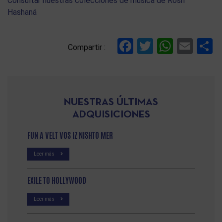
Consultar nuestras colecciones de música de Rosh
Hashaná
Facebook
Twitter
Whats
Ema
C
Compartir :
NUESTRAS ÚLTIMAS
ADQUISICIONES
FUN A VELT VOS IZ NISHTO MER
Leer más
EXILE TO HOLLYWOOD
Leer más