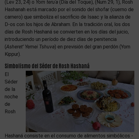
(Lev 23, 24) o
Yom teruʿa
(Día del Toque), (Num 29, 1), Rosh
Hashanah está marcado por el sonido del shofar (cuerno de
carnero) que simboliza el sacrificio de Isaac y la alianza de
D-os con los hijos de Abraham. En la tradición oral, los dos
días de Rosh Hashaná se convierten en los días del juicio,
introduciendo un período de diez días de penitencia
(
Asheret’ Yemei Tshuva
) en previsión del gran perdón (Yom
Kippur).
Simbolismo del Séder de Rosh Hashaná
El
Séder
de la
noche
de
Rosh
Hashaná consiste en el consumo de alimentos simbólicos -