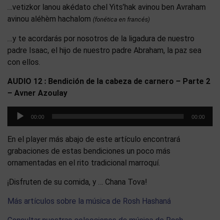
…vetizkor lanou akédato chel Yits’hak avinou ben Avraham
avinou aléhèm hachalom
(fonética en francés)
…y te acordarás por nosotros de la ligadura de nuestro
padre Isaac, el hijo de nuestro padre Abraham, la paz sea
con ellos.
AUDIO 12 : Bendición de la cabeza de carnero – Parte 2
– Avner Azoulay
Reproductor
00:00
00:00
de
audio
En el player más abajo de este artículo encontrará
grabaciones de estas bendiciones un poco más
ornamentadas en el rito tradicional marroquí.
¡Disfruten de su comida, y … Chana Tova!
Más artículos sobre la música de Rosh Hashaná