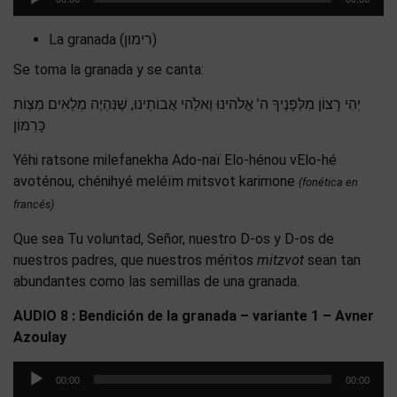
de
audio
La granada (רימון)
Se toma la granada y se canta:
יְהִי רָצוֹן מִלְּפָנֶיךָ ה’ אֱלֹהינוּ וֵאלֵֹהי אֲבוֹתֵינוּ, שֶׁנִּהְיֶה מְלֵאִים מִצְוֹת
כָּרִמּוֹן
Yéhi ratsone milefanekha Ado-naï Elo-hénou vElo-hé
avoténou, chénihyé meléïm mitsvot karimone
(fonética en
francés)
Que sea Tu voluntad, Señor, nuestro D-os y D-os de
nuestros padres, que nuestros méritos
mitzvot
sean tan
abundantes como las semillas de una granada.
AUDIO 8 : Bendición de la granada – variante 1 – Avner
Azoulay
Reproductor
00:00
00:00
de