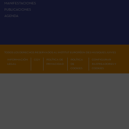
MANIFESTACIONES
PUBLICACIONES
AGENDA
TODOS LOS DERECHOS RESERVADOS AL INSTITUT EUROPÉEN DES MUSIQUES JUIVES
INFORMACIÓN
CGV
POLÍTICA DE
POLÍTICA
CONFIGURAR
LEGAL
PRIVACIDAD
DE
RASTREADORES Y
COOKIES
COOKIES