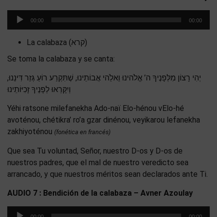
Reproductor
00:00
00:00
de
audio
La calabaza (קרא)
Se toma la calabaza y se canta:
יְהִי רָצוֹן מִלְּפָנֶיךָ ה’ אֱלֹהינוּ וֵאלֵֹהי אֲבוֹתֵינוּ, שֶׁתִּקְרַע רוֹעַ גְּזַר דִּינֵנוּ,
וְיִקָּרְאוּ לְפָנֶיךָ זָכִיּוֹתֵינוּ
Yéhi ratsone milefanekha Ado-naï Elo-hénou vElo-hé
avoténou, chétikra’ ro’a gzar dinénou, veyikarou lefanekha
zakhiyoténou
(fonética en francés)
Que sea Tu voluntad, Señor, nuestro D-os y D-os de
nuestros padres, que el mal de nuestro veredicto sea
arrancado, y que nuestros méritos sean declarados ante Ti.
AUDIO 7 : Bendición de la calabaza – Avner Azoulay
Reproductor
00:00
00:00