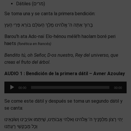
Dátiles (מרים)
Se toma una y se canta la primera bendición:
בָּרוּךְ אַתָּה ה’ אֱלֹהינוּ מֶלֶךְ הָעוֹלָם בּוֹרֵא פְּרִי הָעֵץ
Barou’h ata Ado-naï Elo-hénou mélè’h haolam boré peri
haets
(fonética en francés)
Bendito tú, oh Señor, D-os nuestro, Rey del universo, que
creas el fruto del árbol.
AUDIO 1 : Bendición de la primera dátil – Avner Azoulay
Reproductor
00:00
00:00
de
audio
Se come este dátil y después se toma un segundo dátil y
se canta:
יְהִי רָצוֹן מִלְּפָנֶיךָ ה’ אֱלֹהינוּ וֵאלֵֹהי אֲבוֹתֵינוּ, שֶׁיִּתַּמּוּ אוֹיְבֵינוּ וְשׂוֹנְאֵינוּ
וְכָל מְבַקְשֵׁי רָעָתֵנוּ