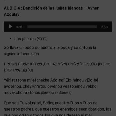
AUDIO 4 : Bendición de las judías blancas – Avner
Azoulay
Reproductor
00:00
00:00
de
audio
Los puerros (כרתי)
Se lleva un poco de puerro a la boca y se entona la
siguiente bendición:
יְהִי רָצוֹן מִלְּפָנֶיךָ ה’ אֱלֹהינוּ וֵאלֵֹהי אֲבוֹתֵינוּ, שֶׁיִּכָּרְתוּ אוֹיְבֵינוּ וְשׂוֹנְאֵינוּ
וְכָל מְבַקְשֵׁי רָעָתֵנוּ
Yéhi ratsone milefanekha Ado-naï Elo-hénou vElo-hé
avoténou, chéyikhretou oïvénou vessonénou vekhol
mevakché ra’aténou
(fonética en francés)
Que sea Tu voluntad, Señor, nuestro D-os y D-os de
nuestros padres, que nuestros enemigos sean abatidos, los
que nos odian y todos los que nos desean el mal.