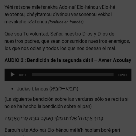
Yéhi ratsone milefanekha Ado-naï Elo-hénou vElo-hé
avoténou, chéyitamou oïvénou vessonénou vekhol
mevakché ra’aténou
(fonética en francés)
Que sea Tu voluntad, Señor, nuestro D-os y D-os de
nuestros padres, que sean consumidos nuestros enemigos,
los que nos odian y todos los que nos desean el mal.
AUDIO 2 : Bendición de la segunda dátil – Avner Azoulay
Reproductor
00:00
00:00
de
audio
Judías blancas (רוביא—לוביא)
(La siguiente bendición sobre las verduras sólo se recita si
no se ha hecho la bendición sobre el pan)
בָּרוּךְ אַתָּה ה’ אֱלֹהינוּ מֶלֶךְ הָעוֹלָם בּוֹרֵא פְּרִי הָאֲדָמָה
Barou’h ata Ado-naï Elo-hénou mélè’h haolam boré peri