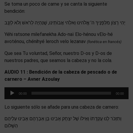
Se toma un poco de carne y se canta la siguiente
bendición:
יְהִי רָצוֹן מִלְּפָנֶיךָ ה’ אֱלֹהינוּ וֵאלֵֹהי אֲבוֹתֵינוּ, שֶׁנִּהְיֶה לְרֹאשׁ וְלֹא לְזָנָב
Yéhi ratsone milefanekha Ado-naï Elo-hénou vElo-hé
avoténou, chénihyé leroch velo lezanav
(fonética en francés)
Que sea Tu voluntad, Señor, nuestro D-os y D-os de
nuestros padres, que seamos la cabeza y no la cola.
AUDIO 11 :
Bendición
de la cabeza de pescado o de
carnero – Avner Azoulay
Reproductor
00:00
00:00
de
audio
Lo siguiente sólo se añade para una cabeza de carnero:
וְתִזְכֹּר לָנוּ עֲקֵדָתוֹ וְאֵילוֹ שֶׁל יִצְחָק אָבִינוּ בֶּן אַבְרָהָם אָבִינוּ עַלֵיהֶם
הַשָּׁלוֹם