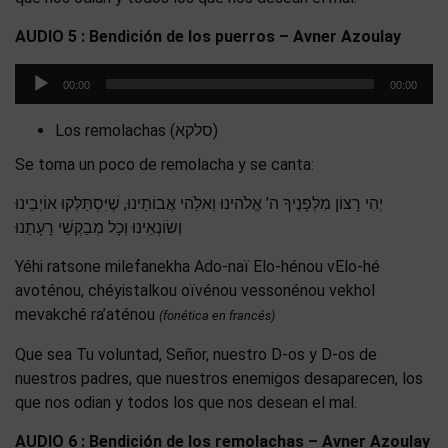
AUDIO 5 : Bendición de los puerros – Avner Azoulay
Reproductor
00:00
00:00
de
audio
Los remolachas (סלקא)
Se toma un poco de remolacha y se canta:
יְהִי רָצוֹן מִלְּפָנֶיךָ ה’ אֱלֹהינוּ וֵאלֵֹהי אֲבוֹתֵינוּ, שֶׁיִּסְתַּלְּקוּ אוֹיְבֵינוּ
וְשׂוֹנְאֵינוּ וְכָל מְבַקְשֵׁי רָעָתֵנוּ
Yéhi ratsone milefanekha Ado-naï Elo-hénou vElo-hé
avoténou, chéyistalkou oïvénou vessonénou vekhol
mevakché ra’aténou
(fonética en francés)
Que sea Tu voluntad, Señor, nuestro D-os y D-os de
nuestros padres, que nuestros enemigos desaparecen, los
que nos odian y todos los que nos desean el mal.
AUDIO 6 : Bendición de los remolachas – Avner Azoulay