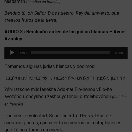
haadamah
(fonética en francés)
Bendito tú, oh Señor, D-os nuestro, Rey del universo, que
crea los frutos de la tierra.
AUDIO 3 : Bendición antes de las judías blancas – Avner
Azoulay
Reproductor
00:00
00:00
de
audio
Tomamos algunas judías blancas y decimos:
יְהִי רָצוֹן מִלְּפָנֶיךָ ה’ אֱלֹהינוּ וֵאלֵֹהי אֲבוֹתֵינוּ, שֶׁיִּרְבּוּ זָכִיּוֹתֵינוּ וּתְלַבְּבֵנוּ
Yéhi ratsone milefanekha Ado-naï Elo-hénou vElo-hé
avoténou, chéyirbou zakhouyoténou outelabevénou
(fonética
en francés)
Que sea Tu voluntad, Señor, nuestro D-os y D-os de
nuestros padres, que nuestros méritos se multipliquen y
que Tú nos tomes en cuenta.