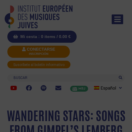
Mi cesta : 0 items /
0.00
€
CONECTARSE
INSCRIPCIÓN
Suscríbete al boletín informativo
Buscar
Español
MRJ
WANDERING STARS: SONGS
FROM GIMPEL’S LEMBERG