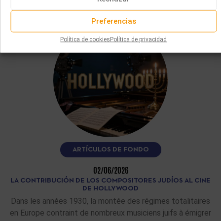
LEER MÁS
Preferencias
Política de cookies
Política de privacidad
ARTÍCULOS DE FONDO
02/06/2026
LA CONTRIBUCIÓN DE LOS COMPOSITORES JUDÍOS AL CINE
DE HOLLYWOOD
Dans les années 1930, la montée des régimes totalitaires
en Europe contraint de nombreux musiciens juifs à émigrer