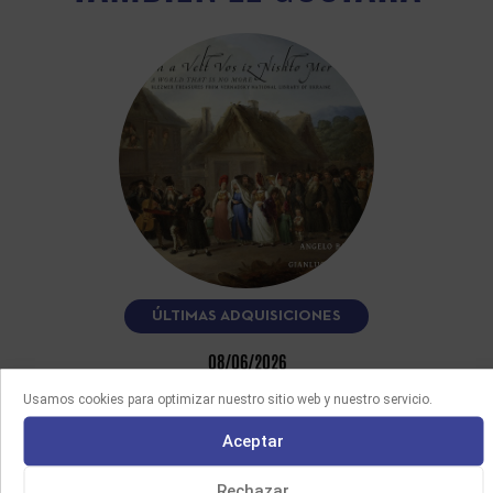
ÚLTIMAS ADQUISICIONES
08/06/2026
FUN A VELT VOS IZ NISHTO MER
Usamos cookies para optimizar nuestro sitio web y nuestro servicio.
Este CD, interpretado por el clarinetista Angelo Baselli y el
acordeonista Gianluca Casadei, recoge más de quince
Aceptar
melodías yiddish y…
Rechazar