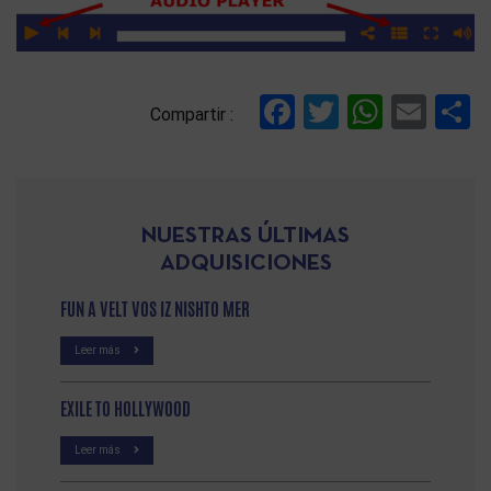
Facebook
Twitter
Whats
Ema
C
Compartir :
NUESTRAS ÚLTIMAS
ADQUISICIONES
FUN A VELT VOS IZ NISHTO MER
Leer más
EXILE TO HOLLYWOOD
Leer más