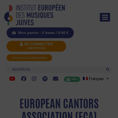
Mon panier : 0 items /
0.00
€
SE CONNECTER
INSCRIPTION
S'inscrire à la Newsletter
Recherche
Français
MRJ
EUROPEAN CANTORS
ASSOCIATION (ECA)