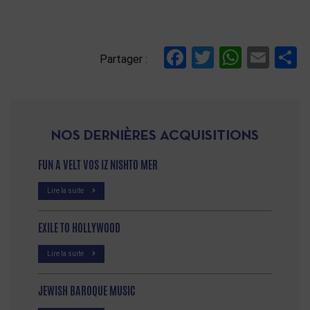
References
Facebook
Twitter
Whats
Ema
P
Partager :
NOS DERNIÈRES ACQUISITIONS
FUN A VELT VOS IZ NISHTO MER
Lire la suite
EXILE TO HOLLYWOOD
Lire la suite
JEWISH BAROQUE MUSIC