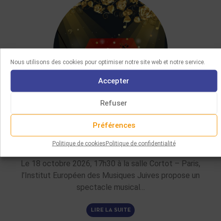
Nous utilisons des cookies pour optimiser notre site web et notre service.
Accepter
Refuser
MANIFESTATIONS
Préférences
21/07/2026
Politique de cookies
Politique de confidentialité
CONCERT DE GALA DES 20 ANS DE L’IEMJ
Le 18 octobre 2026, 17h30 à la salle Cortot – Paris,
l’Institut Européen des Musiques Juives propose un
spectacle musical…
LIRE LA SUITE