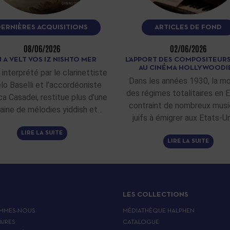
DERNIÈRES ACQUISITIONS
ARTICLES DE FOND
08/06/2026
02/06/2026
 A VELT VOS IZ NISHTO MER
L’APPORT DES COMPOSITEURS
AU CINÉMA HOLLYWOODI
 interprété par le clarinettiste
Dans les années 1930, la m
lo Baselli et l’accordéoniste
des régimes totalitaires en 
ca Casadei, restitue plus d’une
contraint de nombreux musi
aine de mélodies yiddish et…
juifs à émigrer aux Etats-Un
LIRE LA SUITE
LIRE LA SUITE
LES COLLECTIONS
MMES-NOUS
MÉDIATHÈQUE HALPHEN
AIRES
CATALOGUE