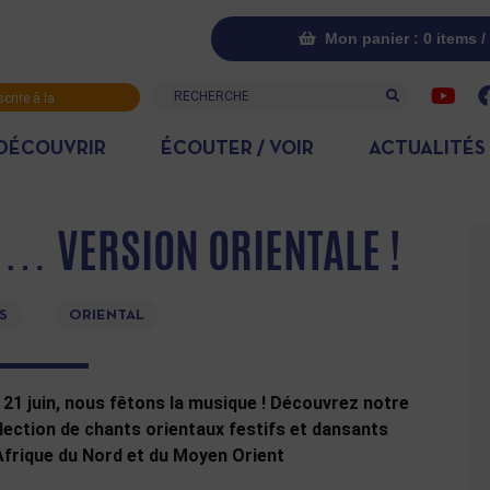
Mon panier : 0 items /
Recherche
scrire à la
letter
DÉCOUVRIR
ÉCOUTER / VOIR
ACTUALITÉS
E… VERSION ORIENTALE !
S
ORIENTAL
 21 juin, nous fêtons la musique ! Découvrez notre
lection de chants orientaux festifs et dansants
Afrique du Nord et du Moyen Orient