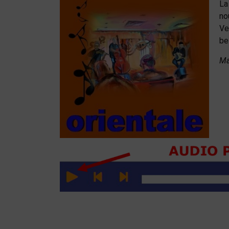
La
no
Ve
be
Ma