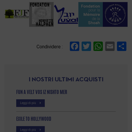
Facebook
Twitter
Whats
Ema
C
Condividere :
I NOSTRI ULTIMI ACQUISTI
FUN A VELT VOS IZ NISHTO MER
Leggi di più
EXILE TO HOLLYWOOD
Leggi di più