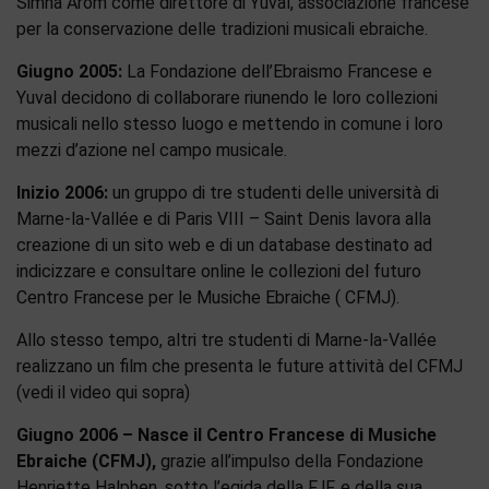
Simha Arom come direttore di Yuval, associazione francese
per la conservazione delle tradizioni musicali ebraiche.
Giugno 2005:
La Fondazione dell’Ebraismo Francese e
Yuval decidono di collaborare riunendo le loro collezioni
musicali nello stesso luogo e mettendo in comune i loro
mezzi d’azione nel campo musicale.
Inizio 2006:
un gruppo di tre studenti delle università di
Marne-la-Vallée e di Paris VIII – Saint Denis lavora alla
creazione di un sito web e di un database destinato ad
indicizzare e consultare online le collezioni del futuro
Centro Francese per le Musiche Ebraiche ( CFMJ).
Allo stesso tempo, altri tre studenti di Marne-la-Vallée
realizzano un film che presenta le future attività del CFMJ
(vedi il video qui sopra)
Giugno 2006 – Nasce il Centro Francese di Musiche
Ebraiche (CFMJ),
grazie all’impulso della Fondazione
Henriette Halphen, sotto l’egida della FJF, e della sua