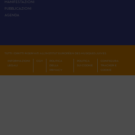
MANIFESTAZIONI
PUBBLICAZIONI
AGENDA
TUTTI I DIRITTI RISERVATI ALL'INSTITUT EUROPÉEN DES MUSIQUES JUIVES
INFORMAZIONI
CGV
POLITICA
POLITICA
CONFIGURA
LEGALI
DELLA
SUI COOKIE
TRACKER E
PRIVACY
COOKIE