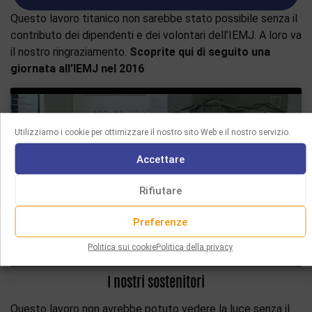
Questo lavoro titanico non sarebbe stato possibile senza il
contributo dei dipendenti e dei volontari dell’IEMJ. A loro va
il nostro ringraziamento.
Scoprite qui di seguito una
giornata all’IEMJ nel 2016
Utilizziamo i cookie per ottimizzare il nostro sito Web e il nostro servizio.
Accettare
Fai clic per accettare i cookie marketing e
abilitare questo contenuto
Rifiutare
Preferenze
Politica sui cookie
Politica della privacy
I nostri sostenitori
Questo lavoro non avrebbe potuto vedere la luce senza il