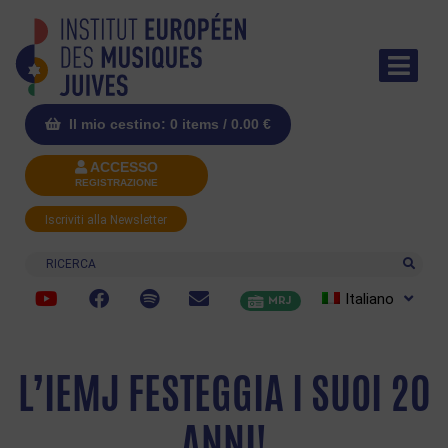
Il mio cestino: 0 items /
0.00
€
ACCESSO
REGISTRAZIONE
Iscriviti alla Newsletter
Ricerca
Italiano
MRJ
L’IEMJ FESTEGGIA I SUOI 20
ANNI!