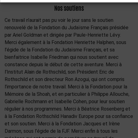
Nos soutiens
Ce travail n’aurait pas pu voir le jour sans le soutien
renouvelé de la Fondation du Judaïsme Français présidée
par Ariel Goldman et dirigée par Paule-Henriette Lévy.
Merci également à la Fondation Henriette Halphen, sous
l’égide de la Fondation du Judaïsme Français, et sa
bienfaitrice Isabelle Friedman qui nous soutient avec
constance depuis le début de cette aventure. Merci à
l’Institut Alain de Rothschild, son Président Eric de
Rothschild et son directeur Ron Azogui, qui ont compris
l’importance de notre travail. Merci à la Fondation pour la
Mémoire de la Shoah, et en particulier à Philippe Allouche,
Gabrielle Rochmann et Isabelle Cohen, pour leur soutien
régulier à nos programmes. Merci à Béatrice Rosenberg et
à la Fondation Rothschild Hanadiv Europe pour sa confiance
et son soutien. Merci à la Fondation Jacques et Irène
Darmon, sous l’égide de la FJF. Merci enfin à tous les