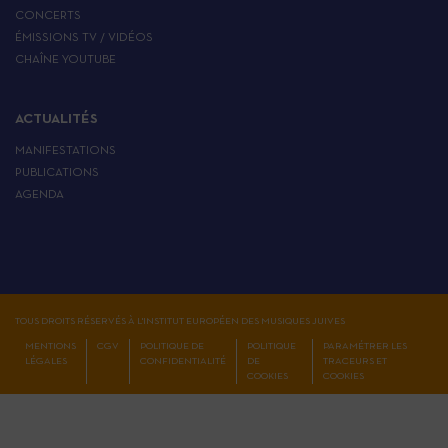
CONCERTS
ÉMISSIONS TV / VIDÉOS
CHAÎNE YOUTUBE
ACTUALITÉS
MANIFESTATIONS
PUBLICATIONS
AGENDA
TOUS DROITS RÉSERVÉS À L'INSTITUT EUROPÉEN DES MUSIQUES JUIVES
MENTIONS
CGV
POLITIQUE DE
POLITIQUE
PARAMÉTRER LES
LÉGALES
CONFIDENTIALITÉ
DE
TRACEURS ET
COOKIES
COOKIES