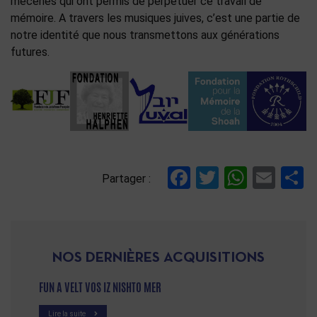
mécènes qui ont permis de perpétuer ce travail de
mémoire. A travers les musiques juives, c’est une partie de
notre identité que nous transmettons aux générations
futures.
Facebook
Twitter
Whats
Ema
P
Partager :
NOS DERNIÈRES ACQUISITIONS
FUN A VELT VOS IZ NISHTO MER
Lire la suite