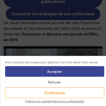
publications
Consulter le catalogue de nos collections
Ce travail titanesque n’aurait pu avoir lieu sans l’implication
des salariés et des bénévoles de l’IEMJ. Qu’ils en soient ici
remerciés.
Découvrez ci-dessous
une journée à l’IEMJ,
en 2016
Nous utilisons des cookies pour optimiser notre site web et notre service.
Accepter
Cliquez pour accepter les cookies
marketing et activer ce contenu
Refuser
Préférences
Politique de cookies
Politique de confidentialité