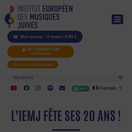
Mon panier : 0 items /
0.00
€
SE CONNECTER
INSCRIPTION
S'inscrire à la Newsletter
Recherche
Français
MRJ
L’IEMJ FÊTE SES 20 ANS !