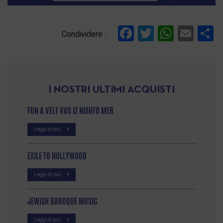
Facebook
Twitter
Whats
Ema
C
Condividere :
I NOSTRI ULTIMI ACQUISTI
FUN A VELT VOS IZ NISHTO MER
Leggi di più
EXILE TO HOLLYWOOD
Leggi di più
JEWISH BAROQUE MUSIC
Leggi di più