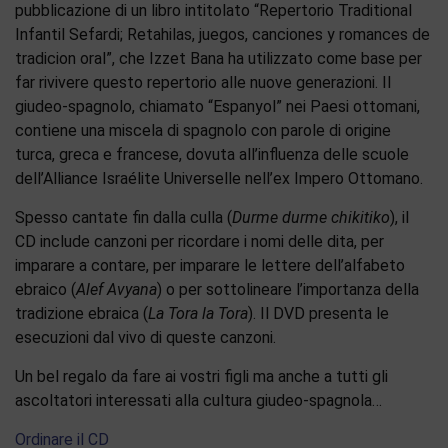
pubblicazione di un libro intitolato “Repertorio Traditional
Infantil Sefardi; Retahilas, juegos, canciones y romances de
tradicion oral”, che Izzet Bana ha utilizzato come base per
far rivivere questo repertorio alle nuove generazioni. Il
giudeo-spagnolo, chiamato “Espanyol” nei Paesi ottomani,
contiene una miscela di spagnolo con parole di origine
turca, greca e francese, dovuta all’influenza delle scuole
dell’Alliance Israélite Universelle nell’ex Impero Ottomano.
Spesso cantate fin dalla culla (
Durme durme chikitiko
), il
CD include canzoni per ricordare i nomi delle dita, per
imparare a contare, per imparare le lettere dell’alfabeto
ebraico (
Alef Avyana
) o per sottolineare l’importanza della
tradizione ebraica (
La Tora la Tora
). Il DVD presenta le
esecuzioni dal vivo di queste canzoni.
Un bel regalo da fare ai vostri figli ma anche a tutti gli
ascoltatori interessati alla cultura giudeo-spagnola…
Ordinare il CD