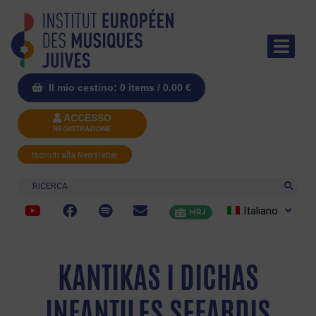
Il mio cestino: 0 items /
0.00
€
ACCESSO
REGISTRAZIONE
Iscriviti alla Newsletter
Ricerca
Italiano
MRJ
KANTIKAS I DICHAS
INFANTILES SEFARDIS