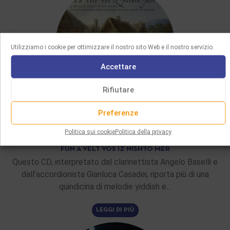
Utilizziamo i cookie per ottimizzare il nostro sito Web e il nostro servizio.
Accettare
Rifiutare
Preferenze
ULTIMI ACQUISTI
Politica sui cookie
Politica della privacy
08/06/2026
FUN A VELT VOS IZ NISHTO MER
Questo CD, interpretato dal clarinettista Angelo Baselli e
dall’accordionista Gianluca Casadei, riporta più di una
quindicina di melodie yiddish e…
LEGGI DI PIÙ