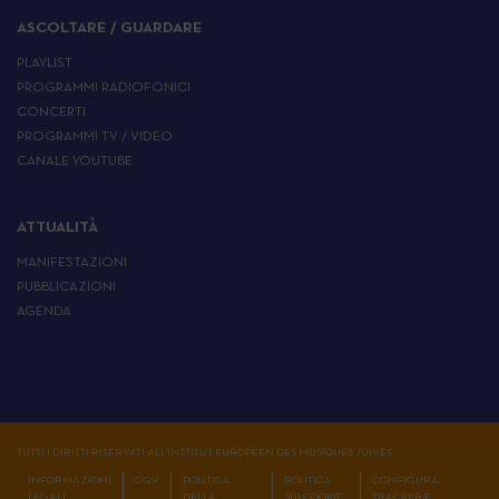
ASCOLTARE / GUARDARE
PLAYLIST
PROGRAMMI RADIOFONICI
CONCERTI
PROGRAMMI TV / VIDEO
CANALE YOUTUBE
ATTUALITÀ
MANIFESTAZIONI
PUBBLICAZIONI
AGENDA
TUTTI I DIRITTI RISERVATI ALL'INSTITUT EUROPÉEN DES MUSIQUES JUIVES
INFORMAZIONI
CGV
POLITICA
POLITICA
CONFIGURA
LEGALI
DELLA
SUI COOKIE
TRACKER E