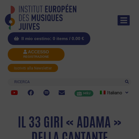
Il mio cestino: 0 items /
0.00
€
ACCESSO
REGISTRAZIONE
Iscriviti alla Newsletter
Ricerca
Italiano
MRJ
IL 33 GIRI « ADAMA »
DELLA CANTANTE