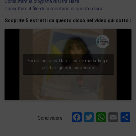
Consultare la biografia di Ofra Haza
Consultare il file documentario di questo disco
Scoprite 5 estratti da questo disco nel video qui sotto :
Fai clic per accettare i cookie marketing e
abilitare questo contenuto
Facebook
Twitter
Whats
Ema
C
Condividere :