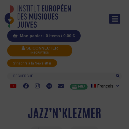
Mon panier : 0 items /
0.00
€
SE CONNECTER
INSCRIPTION
S'inscrire à la Newsletter
Recherche
Français
MRJ
JAZZ’N’KLEZMER