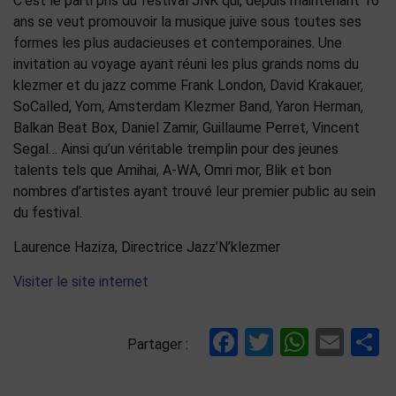
C’est le parti pris du festival JNK qui, depuis maintenant 16
ans se veut promouvoir la musique juive sous toutes ses
formes les plus audacieuses et contemporaines. Une
invitation au voyage ayant réuni les plus grands noms du
klezmer et du jazz comme Frank London, David Krakauer,
SoCalled, Yom, Amsterdam Klezmer Band, Yaron Herman,
Balkan Beat Box, Daniel Zamir, Guillaume Perret, Vincent
Segal… Ainsi qu’un véritable tremplin pour des jeunes
talents tels que Amihai, A-WA, Omri mor, Blik et bon
nombres d’artistes ayant trouvé leur premier public au sein
du festival.
Laurence Haziza, Directrice Jazz’N’klezmer
Visiter le site internet
Facebook
Twitter
Whats
Ema
P
Partager :