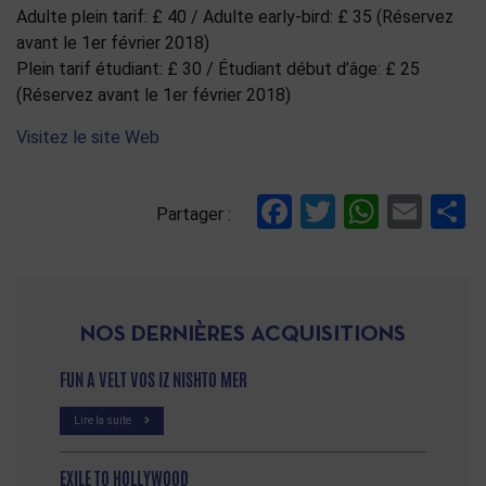
Adulte plein tarif: £ 40 / Adulte early-bird: £ 35 (Réservez
avant le 1er février 2018)
Plein tarif étudiant: £ 30 / Étudiant début d’âge: £ 25
(Réservez avant le 1er février 2018)
Visitez le site Web
Facebook
Twitter
Whats
Ema
P
Partager :
NOS DERNIÈRES ACQUISITIONS
FUN A VELT VOS IZ NISHTO MER
Lire la suite
EXILE TO HOLLYWOOD