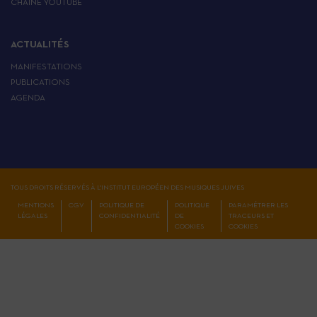
CHAÎNE YOUTUBE
ACTUALITÉS
MANIFESTATIONS
PUBLICATIONS
AGENDA
TOUS DROITS RÉSERVÉS À L'INSTITUT EUROPÉEN DES MUSIQUES JUIVES
MENTIONS
CGV
POLITIQUE DE
POLITIQUE
PARAMÉTRER LES
LÉGALES
CONFIDENTIALITÉ
DE
TRACEURS ET
COOKIES
COOKIES