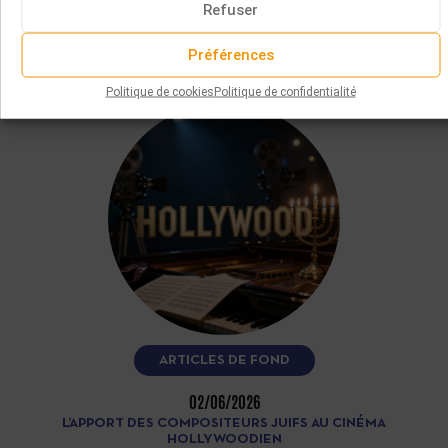
l’accordéoniste Gianluca Casadei, restitue plus d’une
Refuser
quinzaine de mélodies yiddish et…
Préférences
LIRE LA SUITE
Politique de cookies
Politique de confidentialité
ARTICLES DE FOND
02/06/2026
L’APPORT DES COMPOSITEURS JUIFS AU CINÉMA
HOLLYWOODIEN