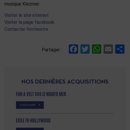
musique Klezmer.
Visiter le site internet
Visiter la page facebook
Contacter l’orchestre
Facebook
Twitter
Whats
Ema
P
Partager :
NOS DERNIÈRES ACQUISITIONS
FUN A VELT VOS IZ NISHTO MER
Lire la suite
EXILE TO HOLLYWOOD