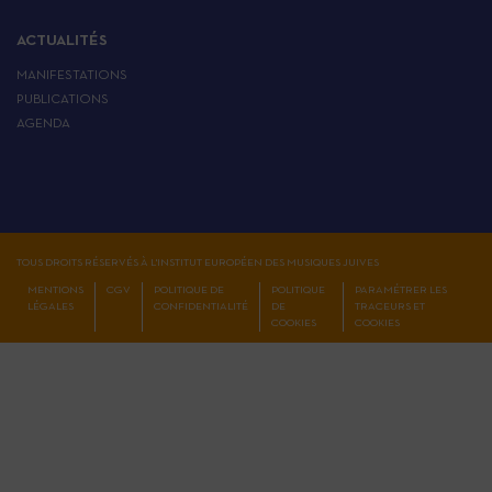
ACTUALITÉS
MANIFESTATIONS
PUBLICATIONS
AGENDA
TOUS DROITS RÉSERVÉS À L'INSTITUT EUROPÉEN DES MUSIQUES JUIVES
MENTIONS
CGV
POLITIQUE DE
POLITIQUE
PARAMÉTRER LES
LÉGALES
CONFIDENTIALITÉ
DE
TRACEURS ET
COOKIES
COOKIES