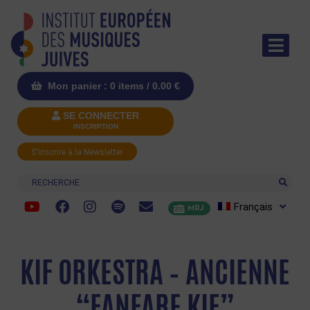
Mon panier : 0 items /
0.00
€
SE CONNECTER
INSCRIPTION
S'inscrire à la Newsletter
Recherche
Français
MRJ
KIF ORKESTRA – ANCIENNE
“FANFARE KIF”