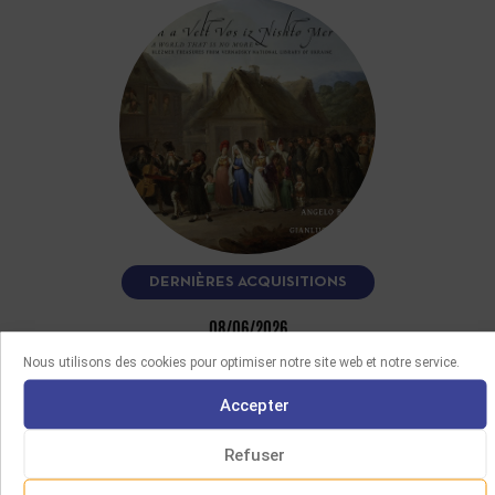
DERNIÈRES ACQUISITIONS
08/06/2026
FUN A VELT VOS IZ NISHTO MER
Nous utilisons des cookies pour optimiser notre site web et notre service.
Ce CD, interprété par le clarinettiste Angelo Baselli et
Accepter
l’accordéoniste Gianluca Casadei, restitue plus d’une
quinzaine de mélodies yiddish et…
Refuser
LIRE LA SUITE