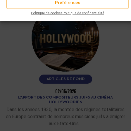
Préférences
Politique de cookies
Politique de confidentialité
ARTICLES DE FOND
02/06/2026
L’APPORT DES COMPOSITEURS JUIFS AU CINÉMA
HOLLYWOODIEN
Dans les années 1930, la montée des régimes totalitaires
en Europe contraint de nombreux musiciens juifs à émigrer
aux Etats-Unis.…