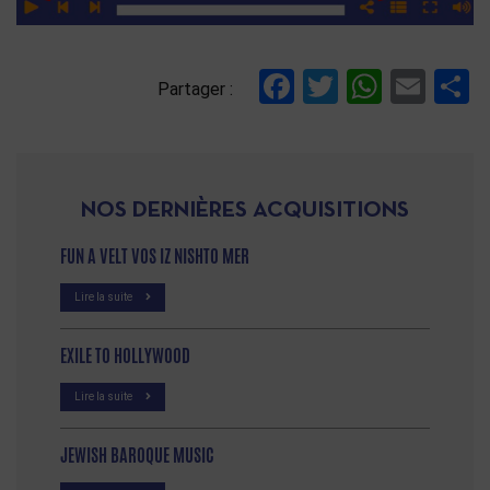
Facebook
Twitter
Whats
Ema
P
Partager :
NOS DERNIÈRES ACQUISITIONS
FUN A VELT VOS IZ NISHTO MER
Lire la suite
EXILE TO HOLLYWOOD
Lire la suite
JEWISH BAROQUE MUSIC