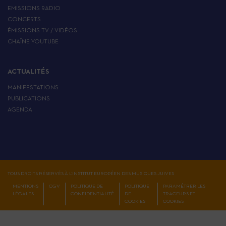
EMISSIONS RADIO
CONCERTS
ÉMISSIONS TV / VIDÉOS
CHAÎNE YOUTUBE
ACTUALITÉS
MANIFESTATIONS
PUBLICATIONS
AGENDA
TOUS DROITS RÉSERVÉS À L'INSTITUT EUROPÉEN DES MUSIQUES JUIVES
MENTIONS
CGV
POLITIQUE DE
POLITIQUE
PARAMÉTRER LES
LÉGALES
CONFIDENTIALITÉ
DE
TRACEURS ET
COOKIES
COOKIES