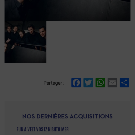
Facebook
Twitter
Whats
Ema
P
Partager :
NOS DERNIÈRES ACQUISITIONS
FUN A VELT VOS IZ NISHTO MER