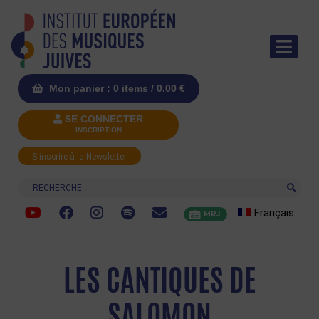
Mon panier : 0 items /
0.00
€
SE CONNECTER
INSCRIPTION
S'inscrire à la Newsletter
Recherche
Français
MRJ
LES CANTIQUES DE
SALOMON