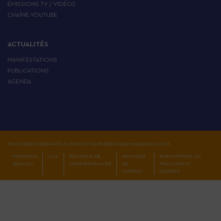
ÉMISSIONS TV / VIDÉOS
CHAÎNE YOUTUBE
ACTUALITÉS
MANIFESTATIONS
PUBLICATIONS
AGENDA
TOUS DROITS RÉSERVÉS À L'INSTITUT EUROPÉEN DES MUSIQUES JUIVES
MENTIONS
CGV
POLITIQUE DE
POLITIQUE
PARAMÉTRER LES
LÉGALES
CONFIDENTIALITÉ
DE
TRACEURS ET
COOKIES
COOKIES