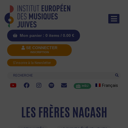
Mon panier : 0 items /
0.00
€
SE CONNECTER
INSCRIPTION
S'inscrire à la Newsletter
Recherche
Français
MRJ
LES FRÈRES NACASH