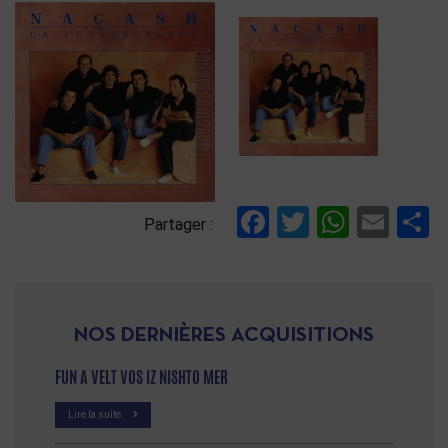
Facebook
Twitter
Whats
Ema
P
Partager :
NOS DERNIÈRES ACQUISITIONS
FUN A VELT VOS IZ NISHTO MER
Lire la suite