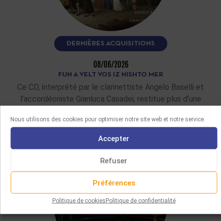
DERNIÈRES ACQUISITIONS
08/06/2026
FUN A VELT VOS IZ NISHTO MER
Ce CD, interprété par le clarinettiste Angelo Baselli et
l’accordéoniste Gianluca Casadei, restitue plus d’une
quinzaine de mélodies yiddish et…
Nous utilisons des cookies pour optimiser notre site web et notre service.
LIRE LA SUITE
Accepter
Refuser
Préférences
Politique de cookies
Politique de confidentialité