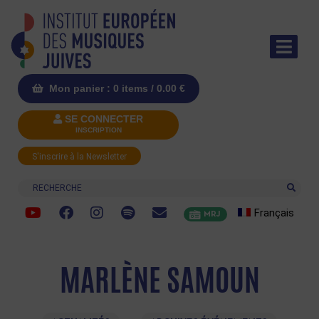
Mon panier : 0 items /
0.00
€
SE CONNECTER
INSCRIPTION
S'inscrire à la Newsletter
Recherche
Français
MRJ
MARLÈNE SAMOUN