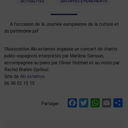
ACTUALITÉS
ARCHIVES ÉVÉNEMENTS
A l’occasion de la Journée européenne de la culture et
du patrimoine juif
l’Association Aki estamos organise un concert de chants
judéo-espagnols interprétés par Marlène Samoun,
accompagnée au piano par Olivier Hutman et au violon par
Rachid Brahim Djelloul.
Site de
Aki estamos
06 98 52 15 15
Facebook
Twitter
Whats
Ema
P
Partager :