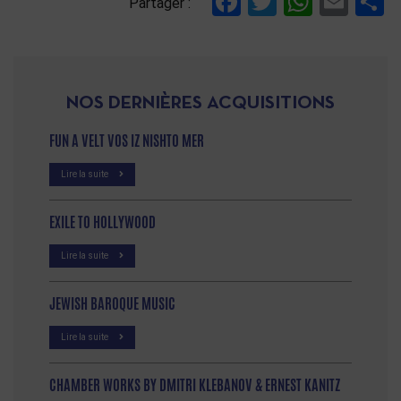
Facebook
Twitter
Whats
Ema
P
Partager :
NOS DERNIÈRES ACQUISITIONS
FUN A VELT VOS IZ NISHTO MER
Lire la suite
EXILE TO HOLLYWOOD
Lire la suite
JEWISH BAROQUE MUSIC
Lire la suite
CHAMBER WORKS BY DMITRI KLEBANOV & ERNEST KANITZ