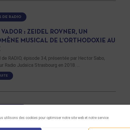
S DE RADIO
VADOR : ZEIDEL ROVNER, UN
MÈNE MUSICAL DE L’ORTHODOXIE AU
E
de RADIO, épisode 34, présentée par Hector Sabo,
ur Radio Judaïca Strasbourg en 2018. …
SUITE
S DE RADIO
s utilisons des cookies pour optimiser notre site web et notre service.
 VADOR : SHOLOM SECUNDA