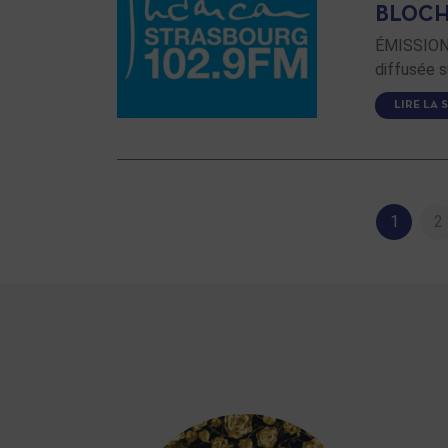
BLOCH
ÉMISSION 
diffusée s
LIRE LA 
1
2