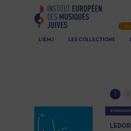
S'in
News
L’IEMJ
LES COLLECTIONS
1
2
ÉMISSION
LEDOR