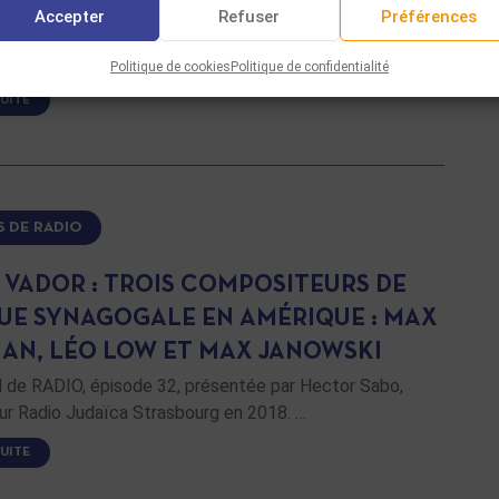
Accepter
Refuser
Préférences
de RADIO, épisode 33, présentée par Hector Sabo,
ur Radio Judaïca Strasbourg en 2018. …
Politique de cookies
Politique de confidentialité
SUITE
S DE RADIO
 VADOR : TROIS COMPOSITEURS DE
UE SYNAGOGALE EN AMÉRIQUE : MAX
AN, LÉO LOW ET MAX JANOWSKI
de RADIO, épisode 32, présentée par Hector Sabo,
ur Radio Judaïca Strasbourg en 2018. …
SUITE