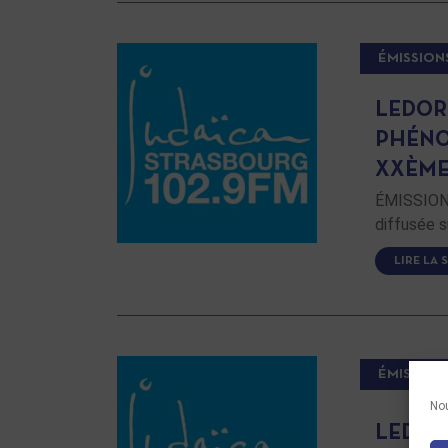
ÉMISSION
LEDOR 
PHÉNO
XXÈM
ÉMISSION 
diffusée s
LIRE LA 
ÉMISSION
Nou
LEDOR