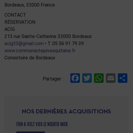
Bordeaux
,
33000
France
CONTACT
RÉSERVATION
ACIG
213 rue Sainte-Catherine 33000 Bordeaux
acig33@gmail.com
• T. 05 56 91 79 39
www.communautejuiveaquitaine.fr
Consistoire de Bordeaux
Facebook
Twitter
Whats
Ema
P
Partager :
NOS DERNIÈRES ACQUISITIONS
FUN A VELT VOS IZ NISHTO MER