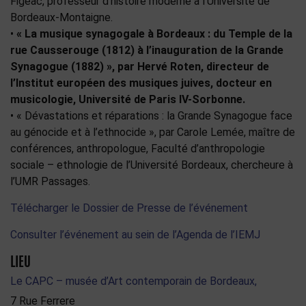
Figeac
, professeur d’histoire moderne à l’Université
de
Bordeaux-Montaigne.
•
« La musique synagogale à Bordeaux : du Temple de la
rue Causserouge (1812) à l’inauguration de la Grande
Synagogue (1882)
»
, par
Hervé Roten
, directeur de
l’Institut européen des musiques
juives, docteur en
musicologie, Université de Paris IV-Sorbonne.
• « Dévastations et réparations : la Grande Synagogue face
au génocide et à
l’ethnocide »
, par
Carole Lemée
, maître de
conférences, anthropologue, Faculté
d’anthropologie
sociale – ethnologie de l’Université Bordeaux, chercheure à
l’UMR Passages.
Télécharger le Dossier de Presse de l’événement
Consulter l’événement au sein de l’Agenda de l’IEMJ
LIEU
Le CAPC – musée d’Art contemporain de Bordeaux,
7 Rue Ferrere