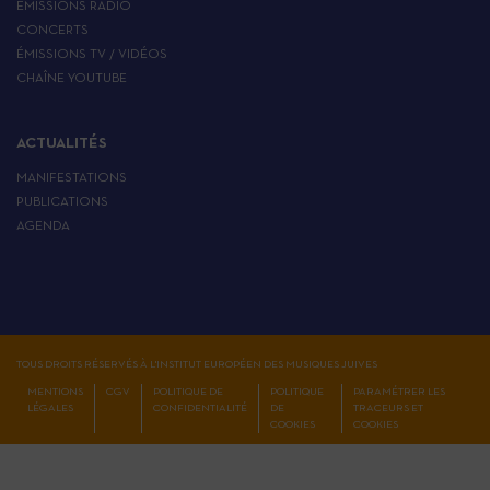
EMISSIONS RADIO
CONCERTS
ÉMISSIONS TV / VIDÉOS
CHAÎNE YOUTUBE
ACTUALITÉS
MANIFESTATIONS
PUBLICATIONS
AGENDA
TOUS DROITS RÉSERVÉS À L'INSTITUT EUROPÉEN DES MUSIQUES JUIVES
MENTIONS
CGV
POLITIQUE DE
POLITIQUE
PARAMÉTRER LES
LÉGALES
CONFIDENTIALITÉ
DE
TRACEURS ET
COOKIES
COOKIES