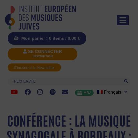
Mon panier : 0 items /
0.00
€
SE CONNECTER
INSCRIPTION
S'inscrire à la Newsletter
Recherche
Français
MRJ
CONFÉRENCE : LA MUSIQUE
SYNAGOGALE À BORDEAUX :