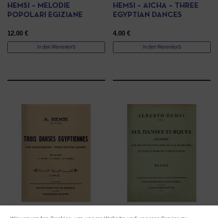
HEMSI – MELODIE
HEMSI – AICHA – THREE
POPOLARI EGIZIANE
EGYPTIAN DANCES
12.00
€
4.00
€
In den Warenkorb
In den Warenkorb
PARTITUREN
PARTITUREN