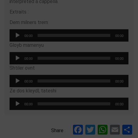
interpreted a cappella.
Extraits :
Dem milners trern
Audio-
00:00
00:00
Player
Gloyb mamenyu
Audio-
00:00
00:00
Player
Shtiler ovnt
Audio-
00:00
00:00
Player
Ze dos kleydl, tateshi
Audio-
00:00
00:00
Player
Facebook
Twitter
Whats
Ema
T
Share :