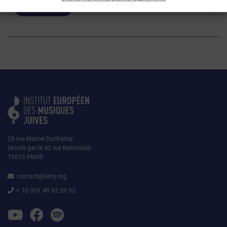
MEHR LESEN
29 rue Marcel Duchamp
(Accès par le 42 rue Nationale)
75013 PARIS
contact@iemj.org
+ 33 (0)1 45 82 20 52