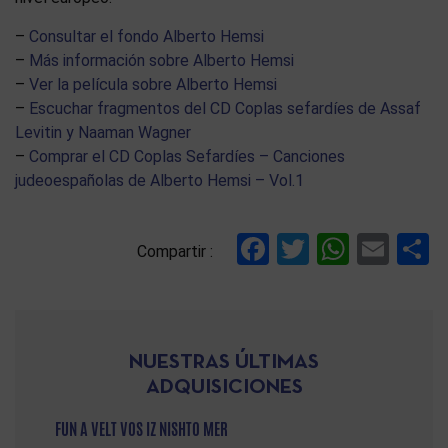
–
Consultar el fondo Alberto Hemsi
–
Más información sobre Alberto Hemsi
–
Ver la película sobre Alberto Hemsi
–
Escuchar fragmentos del CD Coplas sefardíes de Assaf
Levitin y Naaman Wagner
–
Comprar el CD Coplas Sefardíes – Canciones
judeoespañolas de Alberto Hemsi – Vol.1
Facebook
Twitter
Whats
Ema
C
Compartir :
NUESTRAS ÚLTIMAS
ADQUISICIONES
FUN A VELT VOS IZ NISHTO MER