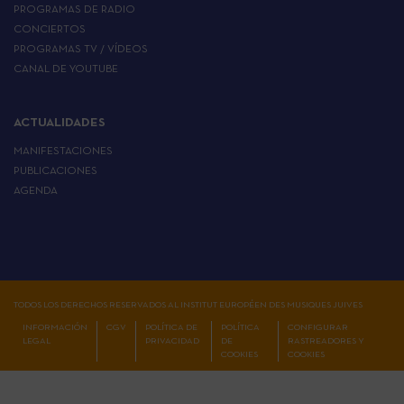
PROGRAMAS DE RADIO
CONCIERTOS
PROGRAMAS TV / VÍDEOS
CANAL DE YOUTUBE
ACTUALIDADES
MANIFESTACIONES
PUBLICACIONES
AGENDA
TODOS LOS DERECHOS RESERVADOS AL INSTITUT EUROPÉEN DES MUSIQUES JUIVES
INFORMACIÓN
CGV
POLÍTICA DE
POLÍTICA
CONFIGURAR
LEGAL
PRIVACIDAD
DE
RASTREADORES Y
COOKIES
COOKIES