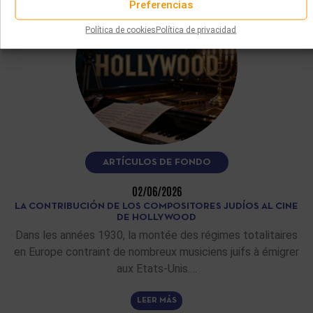
Preferencias
Política de cookies
Política de privacidad
ARTÍCULOS DE FONDO
02/06/2026
LA CONTRIBUCIÓN DE LOS COMPOSITORES JUDÍOS AL CINE
DE HOLLYWOOD
Dans les années 1930, la montée des régimes totalitaires
en Europe contraint de nombreux musiciens juifs à émigrer
aux Etats-Unis.…
LEER MÁS