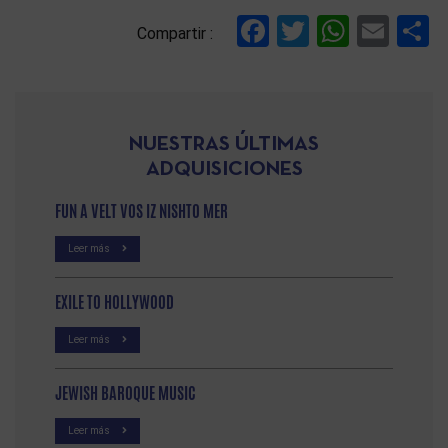
Facebook
Twitter
Whats
Ema
C
Compartir :
NUESTRAS ÚLTIMAS
ADQUISICIONES
FUN A VELT VOS IZ NISHTO MER
Leer más
EXILE TO HOLLYWOOD
Leer más
JEWISH BAROQUE MUSIC
Leer más