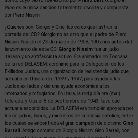
uomo
, cuyo texto fue escrito por
Primo Levi
.
Giorgio e
Gino
es la única canción totalmente escrita y compuesta
por Piero Nissim.
¿Quienes son Giorgio y Gino, las caras que ilustran la
portada del CD? Giorgio no es otro que el padre de Piero
Nissim. Nacido el 23 de marzo de 1908, 100 años antes del
lanzamiento de este CD.
Giorgio Nissim
fue un judío
italiano y un antifascista activo. Era animador en Toscana
de la red DELASEM, acrónimo para la Delegación de los
Exiliados Judíos, una organización de resistencia judía que
actuaba en Italia entre 1939 y 1947, para ayudar a los
Judíos exiliados y dar una ayuda económica a los
internados y refugiados. En Italia, la red judía era (mal)
tolerada, y tras el 8 de septiembre de 1943, tuvo que
actuar a escondidas. La DELASEM era también apoyada por
los no judíos, laicos, y miembros de la Iglesia católica, entre
los cuales se encontraba el gran campeón de ciclismo
Gino
Bartali
. Amigo cercano de Giorgio Nissim, Gino Bartali, con
el pretexto de sesiones de ejercicios, transportó