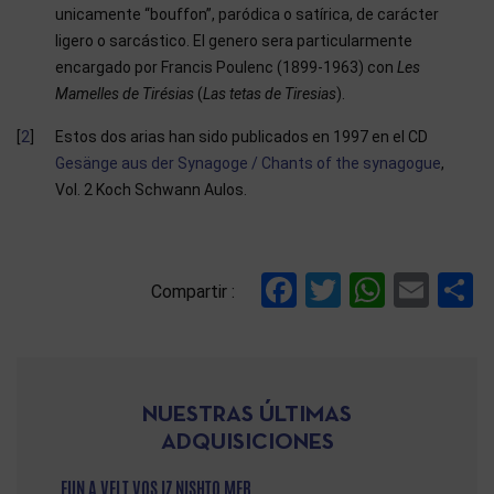
unicamente “bouffon”, paródica o satírica, de carácter
ligero o sarcástico. El genero sera particularmente
encargado por Francis Poulenc (1899-1963) con
Les
Mamelles de Tirésias
(
Las tetas de Tiresias
).
2
Estos dos arias han sido publicados en 1997 en el CD
Gesänge aus der Synagoge / Chants of the synagogue
,
Vol. 2 Koch Schwann Aulos.
References
Facebook
Twitter
Whats
Ema
C
Compartir :
NUESTRAS ÚLTIMAS
ADQUISICIONES
FUN A VELT VOS IZ NISHTO MER