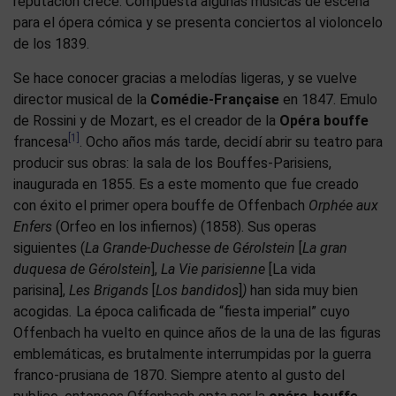
reputación crece. Compuesta algunas músicas de escena
para el ópera cómica y se presenta conciertos al violoncelo
de los 1839.
Se hace conocer gracias a melodías ligeras, y se vuelve
director musical de la
Comédie-Française
en 1847. Emulo
de Rossini y de Mozart, es el creador de la
Opéra bouffe
[1]
francesa
. Ocho años más tarde, decidí abrir su teatro para
producir sus obras: la sala de los Bouffes-Parisiens,
inaugurada en 1855. Es a este momento que fue creado
con éxito el primer opera bouffe de Offenbach
Orphée aux
Enfers
(Orfeo en los infiernos) (1858). Sus operas
siguientes (
La Grande-Duchesse de Gérolstein
[
La gran
duquesa de Gérolstein
],
La Vie parisienne
[La vida
parisina],
Les Brigands
[
Los bandidos
]
)
han sida muy bien
acogidas
.
La época calificada de “fiesta imperial” cuyo
Offenbach ha vuelto en quince años de la una de las figuras
emblemáticas, es brutalmente interrumpidas por la guerra
franco-prusiana de 1870. Siempre atento al gusto del