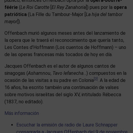
publico, entonces Offenbach opta por la
opéra-bouffe-
féérie
(
Le Roi Carotte
[
El Rey Zanahoria
]) pues por la
opera
patriótica
(La Fille du Tambour-Major [
La hija del tambor
mayor
]).
Offenbach murió algunos meses antes del lanzamiento de
la opera que le traerá el reconocimiento que quería tanto,
Les Contes d’Hoffmann (Los cuentos de Hoffmann) – uno
de las operas francesas más tocados de hoy en día.
Jacques Offenbach es el autor de algunos cantos de
sinagogas (
Ashamnou
,
Tavo lefanecha
…) compuestos en la
[2]
ocasión de las visitas a su padre en Colonia
. A la edad de
16 años, ha escrito también una continuación de valses
sobre motivos israelitas del siglo XV, intitulado Rébecca
(1837, no editado).
Más información
Escuchar la emisión de radio de Laure Schnapper
consagrada a Jacques Offenbach del 9 de noviembre