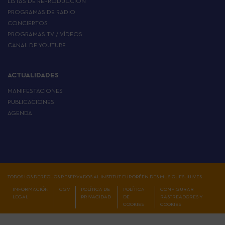
LISTAS DE REPRODUCCIÓN
PROGRAMAS DE RADIO
CONCIERTOS
PROGRAMAS TV / VÍDEOS
CANAL DE YOUTUBE
ACTUALIDADES
MANIFESTACIONES
PUBLICACIONES
AGENDA
TODOS LOS DERECHOS RESERVADOS AL INSTITUT EUROPÉEN DES MUSIQUES JUIVES
INFORMACIÓN
CGV
POLÍTICA DE
POLÍTICA
CONFIGURAR
LEGAL
PRIVACIDAD
DE
RASTREADORES Y
COOKIES
COOKIES