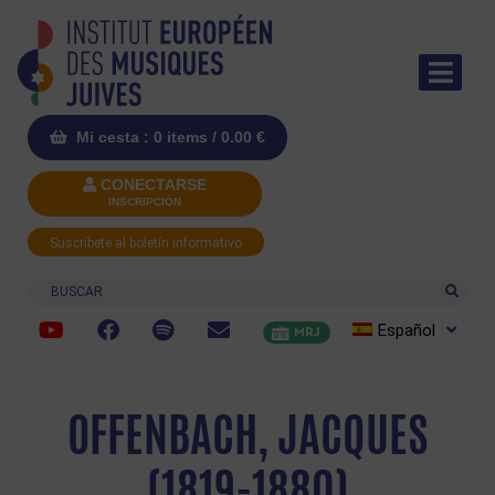
Mi cesta : 0 items /
0.00
€
CONECTARSE
INSCRIPCIÓN
Suscríbete al boletín informativo
Buscar
Español
MRJ
OFFENBACH, JACQUES
(1819-1880)