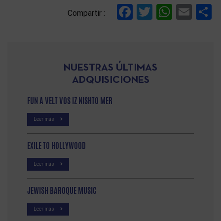
Facebook
Twitter
Whats
Ema
C
Compartir :
NUESTRAS ÚLTIMAS
ADQUISICIONES
FUN A VELT VOS IZ NISHTO MER
Leer más
EXILE TO HOLLYWOOD
Leer más
JEWISH BAROQUE MUSIC
Leer más