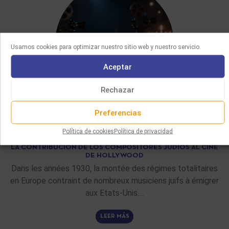
Usamos cookies para optimizar nuestro sitio web y nuestro servicio.
Aceptar
Rechazar
Preferencias
ARTÍCULOS DE FONDO
Política de cookies
Política de privacidad
02/06/2026
LA CONTRIBUCIÓN DE LOS COMPOSITORES JUDÍOS AL CINE
DE HOLLYWOOD
Dans les années 1930, la montée des régimes totalitaires
en Europe contraint de nombreux musiciens juifs à émigrer
aux Etats-Unis.…
LEER MÁS