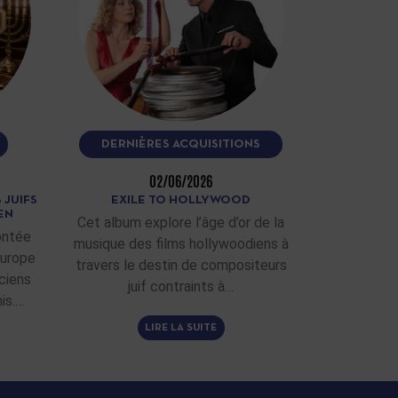
DERNIÈRES ACQUISITIONS
02/06/2026
 JUIFS
EXILE TO HOLLYWOOD
EN
Cet album explore l’âge d’or de la
ontée
musique des films hollywoodiens à
Europe
travers le destin de compositeurs
ciens
juif contraints à…
is.…
LIRE LA SUITE