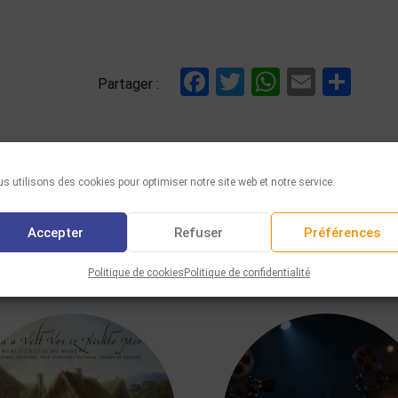
Facebook
Twitter
WhatsAp
Email
Par
Partager :
s utilisons des cookies pour optimiser notre site web et notre service.
Accepter
Refuser
Préférences
VOUS AIMEREZ AUSSI
Politique de cookies
Politique de confidentialité