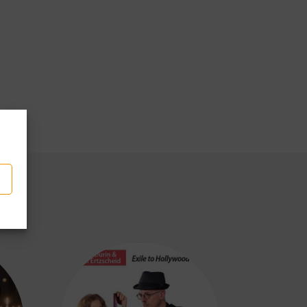
p
tager