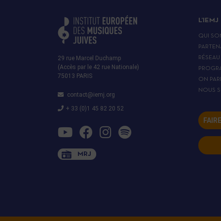
L’IEMJ
QUI SO
PARTEN
29 rue Marcel Duchamp
RÉSEAU
(Accès par le 42 rue Nationale)
PROGR
75013 PARIS
ON PAR
NOUS S
contact@iemj.org
+ 33 (0)1 45 82 20 52
FAIR
MRJ