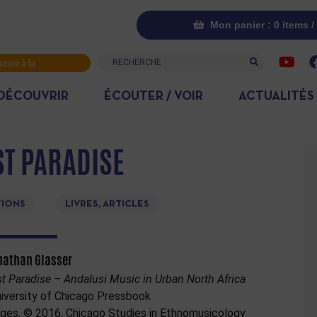
Mon panier : 0 items /
Recherche
scrire à la
letter
DÉCOUVRIR
ÉCOUTER / VOIR
ACTUALITÉS
ST PARADISE
TIONS
LIVRES, ARTICLES
nathan Glasser
st Paradise – Andalusi Music in Urban North Africa
iversity of Chicago Pressbook
ges, © 2016, Chicago Studies in Ethnomusicology