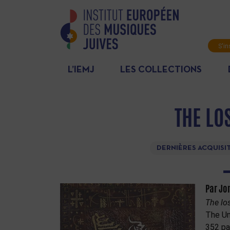
S'in
News
L’IEMJ
LES COLLECTIONS
THE LO
DERNIÈRES ACQUISI
Par Jo
The lo
The Un
352 pa