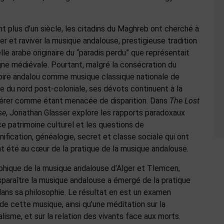
t plus d’un siècle, les citadins du Maghreb ont cherché à
er et raviver la musique andalouse, prestigieuse tradition
lle arabe originaire du “paradis perdu” que représentait
gne médiévale. Pourtant, malgré la consécration du
oire andalou comme musique classique nationale de
que du nord post-coloniale, ses dévots continuent à la
érer comme étant menacée de disparition. Dans
The Lost
se
, Jonathan Glasser explore les rapports paradoxaux
ce patrimoine culturel et les questions de
nification, généalogie, secret et classe sociale qui ont
t été au cœur de la pratique de la musique andalouse.
aphique de la musique andalouse d’Alger et Tlemcen,
paraître la musique andalouse a émergé de la pratique
ans sa philosophie. Le résultat en est un examen
de cette musique, ainsi qu’une méditation sur la
nalisme, et sur la relation des vivants face aux morts.