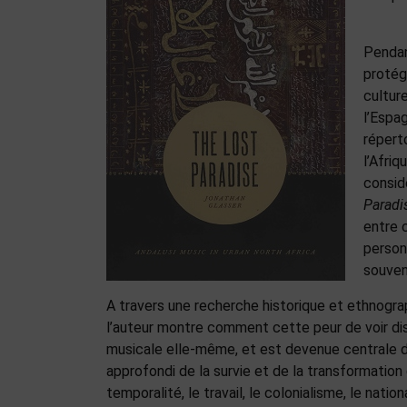
Pendan
protég
culture
l’Espa
répert
l’Afri
consid
Paradi
entre 
person
souven
A travers une recherche historique et ethnogr
l’auteur montre comment cette peur de voir dis
musicale elle-même, et est devenue centrale d
approfondi de la survie et de la transformation 
temporalité, le travail, le colonialisme, le natio