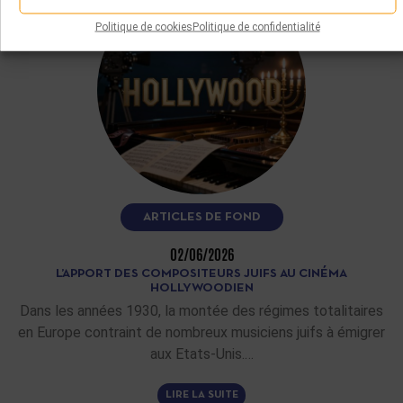
Politique de cookies
Politique de confidentialité
ARTICLES DE FOND
02/06/2026
L’APPORT DES COMPOSITEURS JUIFS AU CINÉMA
HOLLYWOODIEN
Dans les années 1930, la montée des régimes totalitaires
en Europe contraint de nombreux musiciens juifs à émigrer
aux Etats-Unis.…
LIRE LA SUITE