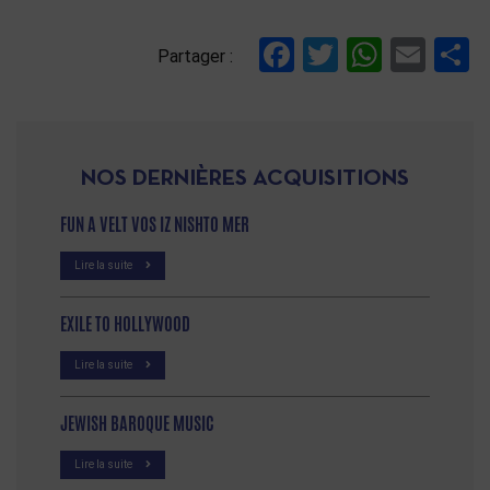
Facebook
Twitter
Whats
Ema
P
Partager :
NOS DERNIÈRES ACQUISITIONS
FUN A VELT VOS IZ NISHTO MER
Lire la suite
EXILE TO HOLLYWOOD
Lire la suite
JEWISH BAROQUE MUSIC
Lire la suite