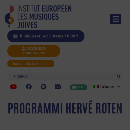
Il mio cestino: 0 items /
0.00
€
ACCESSO
REGISTRAZIONE
Iscriviti alla Newsletter
Ricerca
Italiano
MRJ
PROGRAMMI HERVÉ ROTEN