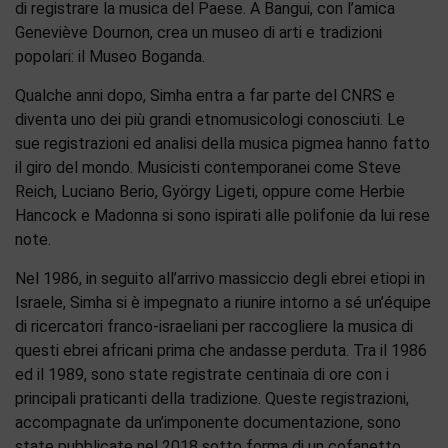
di registrare la musica del Paese. A Bangui, con l’amica
Geneviève Dournon, crea un museo di arti e tradizioni
popolari: il Museo Boganda.
Qualche anni dopo, Simha entra a far parte del CNRS e
diventa uno dei più grandi etnomusicologi conosciuti. Le
sue registrazioni ed analisi della musica pigmea hanno fatto
il giro del mondo. Musicisti contemporanei come Steve
Reich, Luciano Berio, György Ligeti, oppure come Herbie
Hancock e Madonna si sono ispirati alle polifonie da lui rese
note.
Nel 1986, in seguito all’arrivo massiccio degli ebrei etiopi in
Israele, Simha si è impegnato a riunire intorno a sé un’équipe
di ricercatori franco-israeliani per raccogliere la musica di
questi ebrei africani prima che andasse perduta. Tra il 1986
ed il 1989, sono state registrate centinaia di ore con i
principali praticanti della tradizione. Queste registrazioni,
accompagnate da un’imponente documentazione, sono
state pubblicate nel 2018 sotto forma di un cofanetto