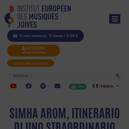
Il mio cestino: 0 items /
0.00
€
ACCESSO
REGISTRAZIONE
Iscriviti alla Newsletter
Ricerca
Italiano
MRJ
SIMHA AROM, ITINERARIO
DI UNO STRAORDINARIO