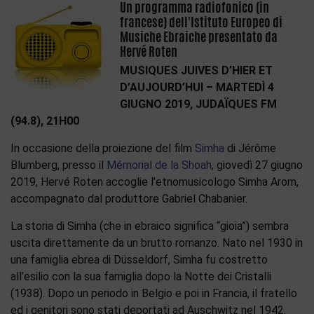
Un programma radiofonico (in
francese) dell'Istituto Europeo di
Musiche Ebraiche presentato da
Hervé Roten
MUSIQUES JUIVES D’HIER ET
D’AUJOURD’HUI – MARTEDÌ 4
GIUGNO 2019, JUDAÏQUES FM
(94.8), 21H00
In occasione della proiezione del film
Simha
di Jérôme
Blumberg, presso il
Mémorial de la Shoah
, giovedì 27 giugno
2019, Hervé Roten accoglie l’etnomusicologo Simha Arom,
accompagnato dal produttore Gabriel Chabanier.
La storia di Simha (che in ebraico significa “gioia”) sembra
uscita direttamente da un brutto romanzo. Nato nel 1930 in
una famiglia ebrea di Düsseldorf, Simha fu costretto
all’esilio con la sua famiglia dopo la Notte dei Cristalli
(1938). Dopo un periodo in Belgio e poi in Francia, il fratello
ed i genitori sono stati deportati ad Auschwitz nel 1942.