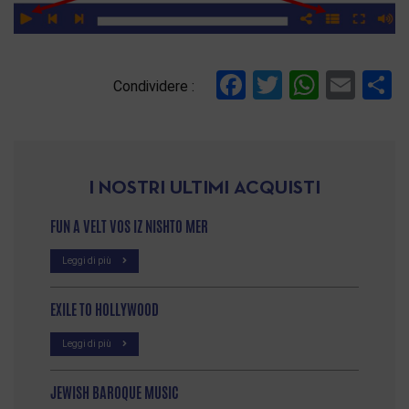
Facebook
Twitter
Whats
Ema
C
Condividere :
I NOSTRI ULTIMI ACQUISTI
FUN A VELT VOS IZ NISHTO MER
Leggi di più
EXILE TO HOLLYWOOD
Leggi di più
JEWISH BAROQUE MUSIC