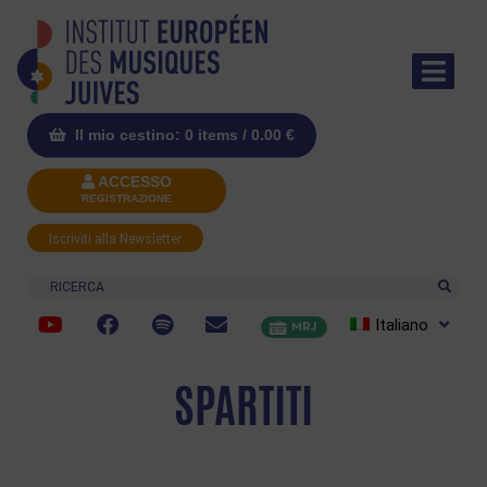
Il mio cestino: 0 items /
0.00
€
ACCESSO
REGISTRAZIONE
Iscriviti alla Newsletter
Ricerca
Italiano
MRJ
SPARTITI