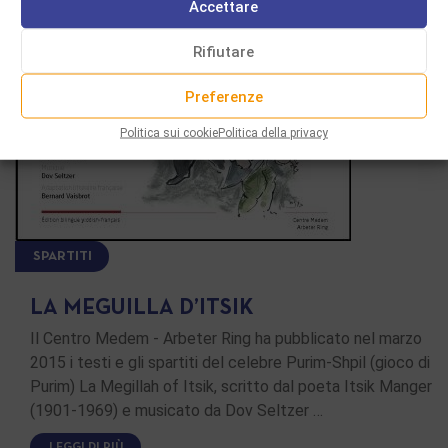
Accettare
Rifiutare
Preferenze
Politica sui cookie
Politica della privacy
SPARTITI
LA MEGUILLA D’ITSIK
Il Centro Medem - Arbeter Ring ha pubblicato nel marzo
2015 i testi e gli spartiti del celebre Purim-Shpil (gioco di
Purim) La Megillah of Itsik, scritto dal poeta Itsik Manger
(1901-1969) e musicato da Dov Seltzer …
LEGGI DI PIÙ