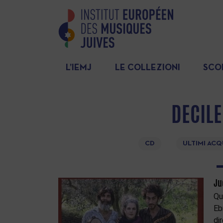
L’IEMJ
LE COLLEZIONI
SCO
DECILE
CD
ULTIMI ACQ
Ju
Qu
Eb
di