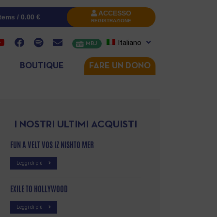
ACCESSO
items /
0.00
€
REGISTRAZIONE
Italiano
MRJ
BOUTIQUE
FARE UN DONO
I NOSTRI ULTIMI ACQUISTI
FUN A VELT VOS IZ NISHTO MER
Leggi di più
EXILE TO HOLLYWOOD
Leggi di più