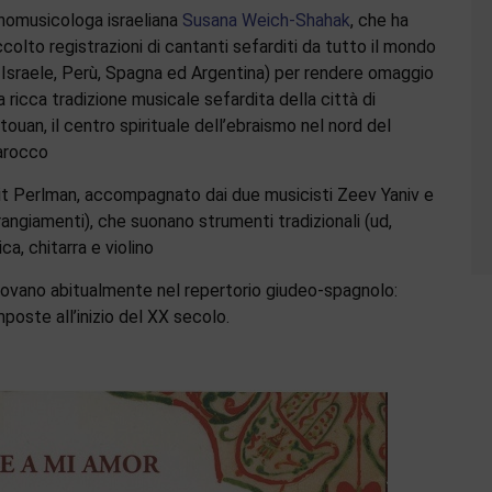
nomusicologa israeliana
Susana Weich-Shahak
, che ha
ccolto registrazioni di cantanti sefarditi da tutto il mondo
n Israele, Perù, Spagna ed Argentina) per rendere omaggio
la ricca tradizione musicale sefardita della città di
touan, il centro spirituale dell’ebraismo nel nord del
rocco
it Perlman, accompagnato dai due musicisti Zeev Yaniv e
angiamenti), che suonano strumenti tradizionali (ud,
a, chitarra e violino
i trovano abitualmente nel repertorio giudeo-spagnolo:
poste all’inizio del XX secolo.