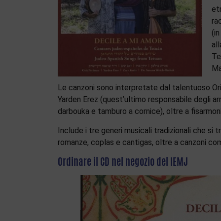
et
ra
(i
al
Te
Ma
Le canzoni sono interpretate dal talentuoso Or
Yarden Erez (quest’ultimo responsabile degli arr
darbouka e tamburo a cornice), oltre a fisarmonic
Include i tre generi musicali tradizionali che s
romanze, coplas e cantigas, oltre a canzoni com
Ordinare il CD nel negozio del IEMJ