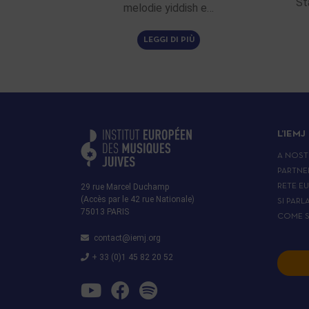
St
melodie yiddish e…
LEGGI DI PIÙ
L’IEMJ
A NOST
PARTNE
29 rue Marcel Duchamp
RETE E
(Accès par le 42 rue Nationale)
SI PARL
75013 PARIS
COME S
contact@iemj.org
+ 33 (0)1 45 82 20 52