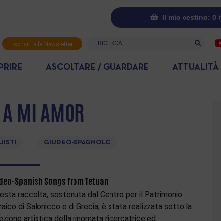
Il mio cestino: 0 
Ricerca
Iscriviti alla Newsletter
PRIRE
ASCOLTARE / GUARDARE
ATTUALITÀ
 A MI AMOR
UISTI
GIUDEO-SPAGNOLO
deo-Spanish Songs from Tetuan
esta raccolta, sostenuta dal Centro per il Patrimonio
raico di Salonicco e di Grecia, è stata realizzata sotto la
rezione artistica della rinomata ricercatrice ed