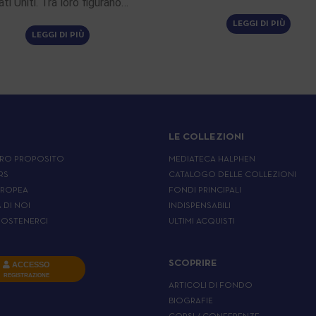
ati Uniti. Tra loro figurano…
LEGGI DI PIÙ
LEGGI DI PIÙ
LE COLLEZIONI
RO PROPOSITO
MEDIATECA HALPHEN
RS
CATALOGO DELLE COLLEZIONI
UROPEA
FONDI PRINCIPALI
A DI NOI
INDISPENSABILI
OSTENERCI
ULTIMI ACQUISTI
SCOPRIRE
ACCESSO
REGISTRAZIONE
ARTICOLI DI FONDO
BIOGRAFIE