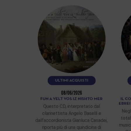
ULTIMI ACQUISTI
08/06/2026
FUN A VELT VOS IZ NISHTO MER
IL C
EBRE
Questo CD, interpretato dal
Negl
clarinettista Angelo Baselli e
total
dall’accordionista Gianluca Casadei,
musici
riporta più di una quindicina di