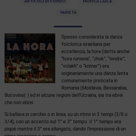
ARTICOLI DI FONDO
MUSICA LAICA
VARIETÀ
Spesso considerata la danza
folclorica israeliana per
eccellenza, la hora (detta anche
“hora rumena”, “zhok”, “londre”,
“volakh” o “krimer”) era
originariamente una danza lenta
comunemente praticata in
Romania (Moldavia, Bessarabia,
Bucovina). ) ed in alcune regioni dell’Ucraina, sia tra ebrei
che non ebrei.
Si ballava in cerchio o in linea, su un ritmo in 3 tempi (3/8 o
3/4), con un accento sul 1° e 3° tempo. Il 1° tempo era
piqué mentre il 3° era allungato, dando l’impressione di un