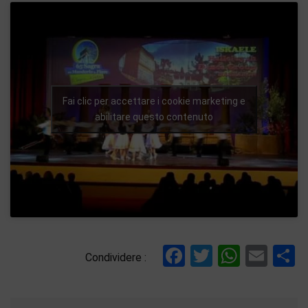
Fai clic per accettare i cookie marketing e
abilitare questo contenuto
Facebook
Twitter
Whats
Ema
C
Condividere :