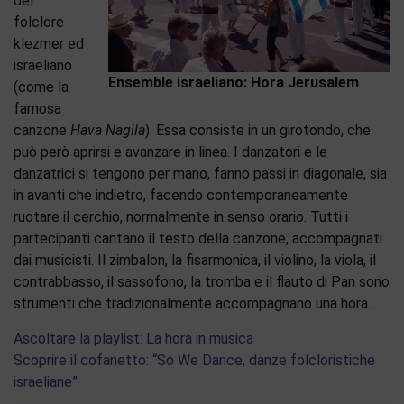
del
folclore
klezmer ed
israeliano
Ensemble israeliano: Hora Jerusalem
(come la
famosa
canzone
Hava Nagila
). Essa consiste in un girotondo, che
può però aprirsi e avanzare in linea. I danzatori e le
danzatrici si tengono per mano, fanno passi in diagonale, sia
in avanti che indietro, facendo contemporaneamente
ruotare il cerchio, normalmente in senso orario. Tutti i
partecipanti cantano il testo della canzone, accompagnati
dai musicisti. Il zimbalon, la fisarmonica, il violino, la viola, il
contrabbasso, il sassofono, la tromba e il flauto di Pan sono
strumenti che tradizionalmente accompagnano una hora…
Ascoltare la playlist: La hora in musica
Scoprire il cofanetto: “So We Dance, danze folcloristiche
israeliane”