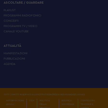
ASCOLTARE / GUARDARE
PLAYLIST
PROGRAMMI RADIOFONICI
CONCERTI
PROGRAMMI TV / VIDEO
CANALE YOUTUBE
ATTUALITÀ
MANIFESTAZIONI
PUBBLICAZIONI
AGENDA
TUTTI I DIRITTI RISERVATI ALL'INSTITUT EUROPÉEN DES MUSIQUES JUIVES
INFORMAZIONI
CGV
POLITICA
POLITICA
CONFIGURA
LEGALI
DELLA
SUI COOKIE
TRACKER E
PRIVACY
COOKIE