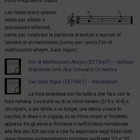
ritmo irregolare e zoppo.
Les horas erano spesso
usate per sfilate o
processioni informali,
come per celebrare la partenza di invitati o suoceri al
termine di un matrimonio (come per i pezzi
Firn di
mekhutonim aheym, Gasn nigun)…
Firn di Mekhutonim Aheym (EXTRAIT) – Naftule
Brandwein with Abe Schwartz Orchestra
Der Gasn Nigun (EXTRAIT) – Klezmokum
La hora israeliana non ha nulla a che fare con la
hora rumena. Costruita su di un ritmo binario (2/4 o 4/4) e
sincopato, è più simile a un bulgar, una danza vivace in
cerchio, in linea o in coppia, su un ritmo vicino al freylekh,
apparsa tra gli ebrei in Romania e nell’Ucraina meridionale
alla fine del XIX secolo e che fu esportata negli Stati Uniti
dove divenne estremamente popolare negli anni ’20 e ’30.