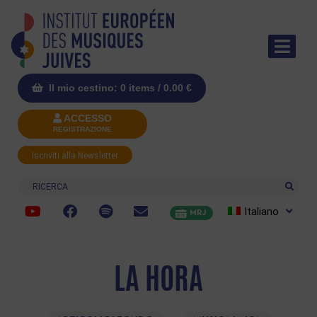
Il mio cestino: 0 items /
0.00
€
ACCESSO
REGISTRAZIONE
Iscriviti alla Newsletter
Ricerca
Italiano
MRJ
LA HORA