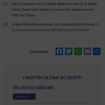
1
Parte di questo testo è tratto dal libretto del CD di Judith
Cohen, Dans mon chemin j’ai rencontré, pubblicato nel
1997 da Transit
2
Vedere Michel Borzykowski, La musica klezmer in breve,
ht
tp://borzykowski.users.ch/MCKlezmer.htm#terkish
References
Facebook
Twitter
Whats
Ema
C
Condividere :
I NOSTRI ULTIMI ACQUISTI
FUN A VELT VOS IZ NISHTO MER
Leggi di più