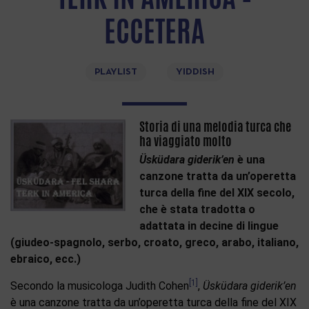
ECCETERA
PLAYLIST
YIDDISH
Storia di una melodia turca che
ha viaggiato molto
Üsküdara giderik’en
è una
canzone tratta da un’operetta
turca della fine del XIX secolo,
che è stata tradotta o
adattata in decine di lingue
(giudeo-spagnolo, serbo, croato, greco, arabo, italiano,
ebraico, ecc.)
[1]
Secondo la musicologa Judith Cohen
,
Üsküdara giderik’en
è una canzone tratta da un’operetta turca della fine del XIX