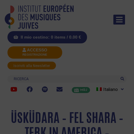
Il mio cestino: 0 items /
0.00
€
ACCESSO
REGISTRAZIONE
Iscriviti alla Newsletter
Ricerca
Italiano
MRJ
ÜSKÜDARA – FEL SHARA –
TERK IN AMERICA –