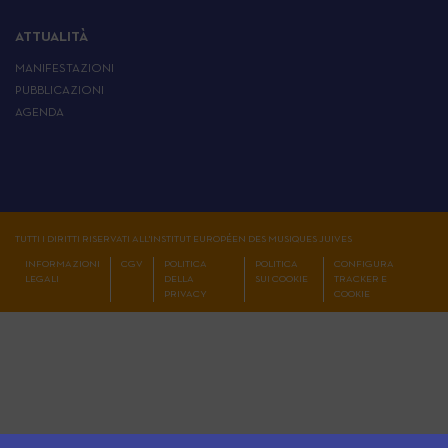
ATTUALITÀ
MANIFESTAZIONI
PUBBLICAZIONI
AGENDA
TUTTI I DIRITTI RISERVATI ALL'INSTITUT EUROPÉEN DES MUSIQUES JUIVES
INFORMAZIONI
CGV
POLITICA
POLITICA
CONFIGURA
LEGALI
DELLA
SUI COOKIE
TRACKER E
PRIVACY
COOKIE