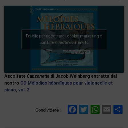
Fai clic per accettare i cookie marketing e
abilitare questo contenuto
Ascoltate
Canzonetta
di Jacob Weinberg estratta dal
nostro
CD Mélodies hébraïques pour violoncelle et
piano, vol. 2
Facebook
Twitter
Whats
Ema
C
Condividere :