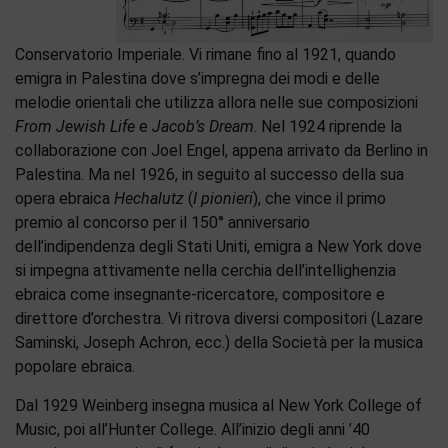
Conservatorio Imperiale. Vi rimane fino al 1921, quando
emigra in Palestina dove s’impregna dei modi e delle
melodie orientali che utilizza allora nelle sue composizioni
From Jewish Life
e
Jacob’s Dream
. Nel 1924 riprende la
collaborazione con Joel Engel, appena arrivato da Berlino in
Palestina. Ma nel 1926, in seguito al successo della sua
opera ebraica
Hechalutz
(
I pionieri
), che vince il primo
premio al concorso per il 150° anniversario
dell’indipendenza degli Stati Uniti, emigra a New York dove
si impegna attivamente nella cerchia dell’intellighenzia
ebraica come insegnante-ricercatore, compositore e
direttore d’orchestra. Vi ritrova diversi compositori (Lazare
Saminski, Joseph Achron, ecc.) della Società per la musica
popolare ebraica.
Dal 1929 Weinberg insegna musica al New York College of
Music, poi all’Hunter College. All’inizio degli anni ’40