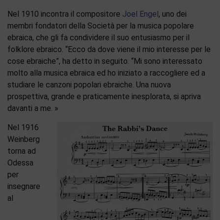
Nel 1910 incontra il compositore
Joel Engel
, uno dei
membri fondatori della Società per la musica popolare
ebraica, che gli fa condividere il suo entusiasmo per il
folklore ebraico. “Ecco da dove viene il mio interesse per le
cose ebraiche”, ha detto in seguito. “Mi sono interessato
molto alla musica ebraica ed ho iniziato a raccogliere ed a
studiare le canzoni popolari ebraiche. Una nuova
prospettiva, grande e praticamente inesplorata, si apriva
davanti a me. »
Nel 1916
Weinberg
torna ad
Odessa
per
insegnare
al