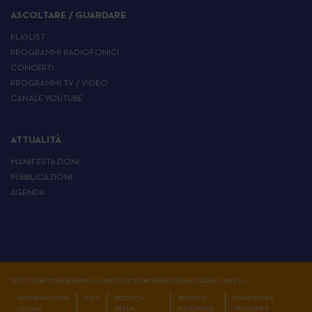
ASCOLTARE / GUARDARE
PLAYLIST
PROGRAMMI RADIOFONICI
CONCERTI
PROGRAMMI TV / VIDEO
CANALE YOUTUBE
ATTUALITÀ
MANIFESTAZIONI
PUBBLICAZIONI
AGENDA
TUTTI I DIRITTI RISERVATI ALL'INSTITUT EUROPÉEN DES MUSIQUES JUIVES
INFORMAZIONI
CGV
POLITICA
POLITICA
CONFIGURA
LEGALI
DELLA
SUI COOKIE
TRACKER E