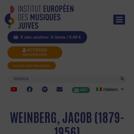
Il mio cestino: 0 items /
0.00
€
ACCESSO
REGISTRAZIONE
Iscriviti alla Newsletter
Ricerca
Italiano
MRJ
WEINBERG, JACOB (1879-
1956)