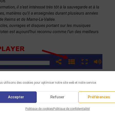
006.
ation, il s’est intéressé très tôt à la sauvegarde et à la
es, matières qu’il a enseignées durant plusieurs années
 de Reims et de Marne-La-Vallée.
cles, ouvrages et disques portant sur les musiques
 Roten est aujourd’hui reconnu comme l’un des meilleurs
.
Facebook
Twitter
WhatsAp
Email
Par
s utilisons des cookies pour optimiser notre site web et notre service.
Partager :
Accepter
Refuser
Préférences
Politique de cookies
Politique de confidentialité