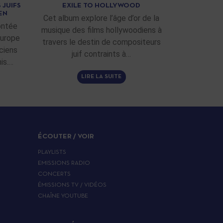
 JUIFS
EXILE TO HOLLYWOOD
EN
Cet album explore l’âge d’or de la
ontée
musique des films hollywoodiens à
Europe
travers le destin de compositeurs
ciens
juif contraints à…
is.…
LIRE LA SUITE
ÉCOUTER / VOIR
PLAYLISTS
EMISSIONS RADIO
CONCERTS
ÉMISSIONS TV / VIDÉOS
CHAÎNE YOUTUBE