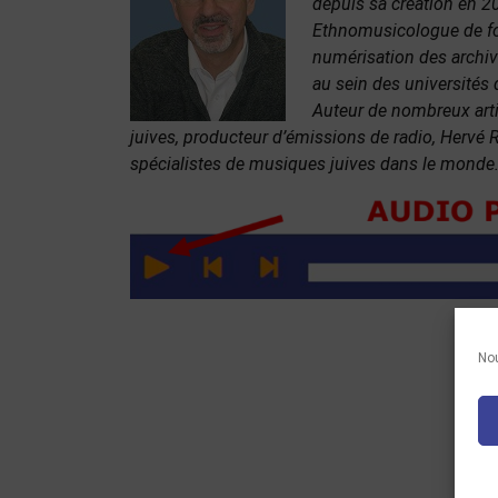
depuis sa création en 2
Ethnomusicologue de form
numérisation des archiv
au sein des universités
Auteur de nombreux arti
juives, producteur d’émissions de radio, Hervé
spécialistes de musiques juives dans le monde
Nou