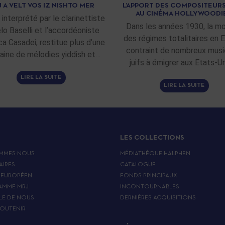
 A VELT VOS IZ NISHTO MER
L’APPORT DES COMPOSITEURS
AU CINÉMA HOLLYWOODI
 interprété par le clarinettiste
Dans les années 1930, la m
lo Baselli et l’accordéoniste
des régimes totalitaires en 
ca Casadei, restitue plus d’une
contraint de nombreux musi
aine de mélodies yiddish et…
juifs à émigrer aux Etats-Un
LIRE LA SUITE
LIRE LA SUITE
LES COLLECTIONS
MMES-NOUS
MÉDIATHÈQUE HALPHEN
AIRES
CATALOGUE
 EUROPÉEN
FONDS PRINCIPAUX
AMME MRJ
INCONTOURNABLES
LE DE NOUS
DERNIÈRES ACQUISITIONS
OUTENIR