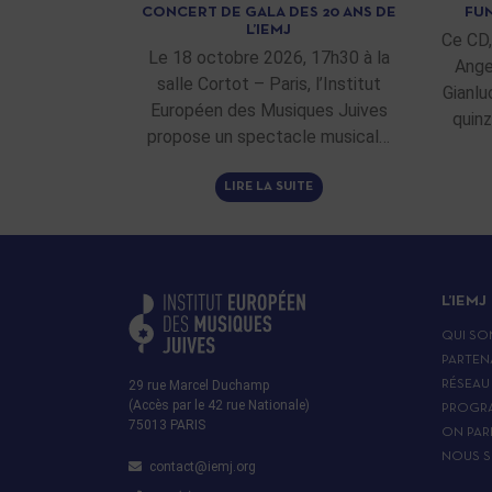
CONCERT DE GALA DES 20 ANS DE
FUN
L’IEMJ
Ce CD,
Le 18 octobre 2026, 17h30 à la
Ange
salle Cortot – Paris, l’Institut
Gianlu
Européen des Musiques Juives
quinz
propose un spectacle musical…
LIRE LA SUITE
L’IEMJ
QUI SO
PARTEN
29 rue Marcel Duchamp
RÉSEAU
(Accès par le 42 rue Nationale)
PROGR
75013 PARIS
ON PAR
NOUS S
contact@iemj.org